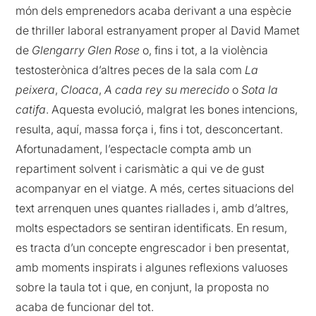
món dels emprenedors acaba derivant a una espècie
de thriller laboral estranyament proper al David Mamet
de
Glengarry Glen Rose
o, fins i tot, a la violència
testosterònica d’altres peces de la sala com
La
peixera
,
Cloaca
,
A cada rey su merecido
o
Sota la
catifa
. Aquesta evolució, malgrat les bones intencions,
resulta, aquí, massa força i, fins i tot, desconcertant.
Afortunadament, l’espectacle compta amb un
repartiment solvent i carismàtic a qui ve de gust
acompanyar en el viatge. A més, certes situacions del
text arrenquen unes quantes riallades i, amb d’altres,
molts espectadors se sentiran identificats. En resum,
es tracta d’un concepte engrescador i ben presentat,
amb moments inspirats i algunes reflexions valuoses
sobre la taula tot i que, en conjunt, la proposta no
acaba de funcionar del tot.