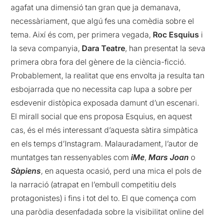
agafat una dimensió tan gran que ja demanava,
necessàriament, que algú fes una comèdia sobre el
tema. Així és com, per primera vegada,
Roc Esquius
i
la seva companyia,
Dara Teatre
, han presentat la seva
primera obra fora del gènere de la ciència-ficció.
Probablement, la realitat que ens envolta ja resulta tan
esbojarrada que no necessita cap lupa a sobre per
esdevenir distòpica exposada damunt d’un escenari.
El mirall social que ens proposa Esquius, en aquest
cas, és el més interessant d’aquesta sàtira simpàtica
en els temps d’Instagram. Malauradament, l’autor de
muntatges tan ressenyables com
iMe
,
Mars Joan
o
Sàpiens
, en aquesta ocasió, perd una mica el pols de
la narració (atrapat en l’embull competitiu dels
protagonistes) i fins i tot del to. El que comença com
una paròdia desenfadada sobre la visibilitat online del