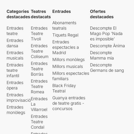
Categories
Teatres
Entrades
Ofertes
destacades
destacats
destacades
Abonaments
Entrades
Entrades
teatrals
Descompte El
teatre
Teatre
Mago Pop 'Nada
Tiquets Regal
Tívoli
es imposible'
Entrades
Entrades
dansa
Entrades
Descompte Ànima
espectacles a
Teatre
Entrades
Madrid
Descompte
Coliseum
musicals
Mamma mia
Millors monòlegs
Entrades
Entrades
Descompte
Millors musicals
Teatre
teatre
Germans de sang
Millors espectacles
Borràs
infantil
familiars
Entrades
Entrades
Black Friday
Teatre
òpera
Teatral
Romea
Entrades
Guanya entrades
Entrades
improvisació
de teatre gratis -
La
Entrades
concursos
Villarroel
monòlegs
Entrades
Teatre
Condal
Entrades