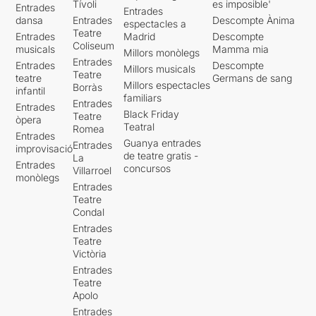
Tívoli
es imposible'
Entrades
Entrades
dansa
Entrades
Descompte Ànima
espectacles a
Teatre
Entrades
Madrid
Descompte
Coliseum
musicals
Mamma mia
Millors monòlegs
Entrades
Entrades
Descompte
Millors musicals
Teatre
teatre
Germans de sang
Millors espectacles
Borràs
infantil
familiars
Entrades
Entrades
Black Friday
Teatre
òpera
Teatral
Romea
Entrades
Guanya entrades
Entrades
improvisació
de teatre gratis -
La
Entrades
concursos
Villarroel
monòlegs
Entrades
Teatre
Condal
Entrades
Teatre
Victòria
Entrades
Teatre
Apolo
Entrades