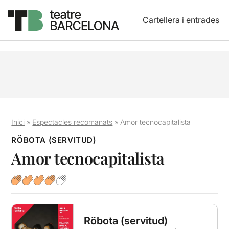
Cartellera i entrades
Inici
»
Espectacles recomanats
»
Amor tecnocapitalista
RÖBOTA (SERVITUD)
Amor tecnocapitalista
Röbota (servitud)