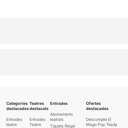
Categories
Teatres
Entrades
Ofertes
destacades
destacats
destacades
Abonaments
Entrades
Entrades
teatrals
Descompte El
teatre
Teatre
Mago Pop 'Nada
Tiquets Regal