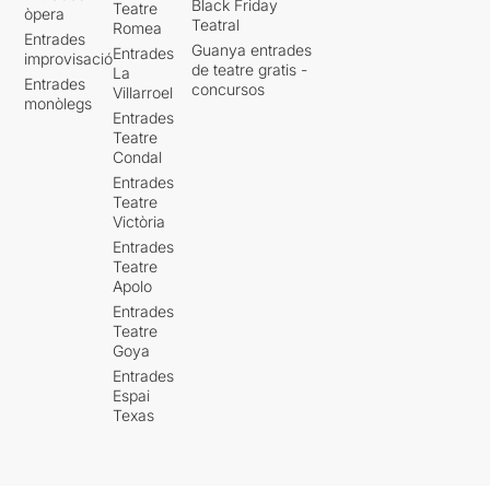
Black Friday
Teatre
òpera
Teatral
Romea
Entrades
Guanya entrades
Entrades
improvisació
de teatre gratis -
La
Entrades
concursos
Villarroel
monòlegs
Entrades
Teatre
Condal
Entrades
Teatre
Victòria
Entrades
Teatre
Apolo
Entrades
Teatre
Goya
Entrades
Espai
Texas