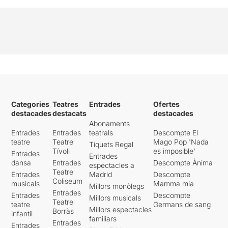
Categories
Teatres
Entrades
Ofertes
destacades
destacats
destacades
Abonaments
Entrades
Entrades
teatrals
Descompte El
teatre
Teatre
Mago Pop 'Nada
Tiquets Regal
Tívoli
es imposible'
Entrades
Entrades
dansa
Entrades
Descompte Ànima
espectacles a
Teatre
Entrades
Madrid
Descompte
Coliseum
musicals
Mamma mia
Millors monòlegs
Entrades
Entrades
Descompte
Millors musicals
Teatre
teatre
Germans de sang
Millors espectacles
Borràs
infantil
familiars
Entrades
Entrades