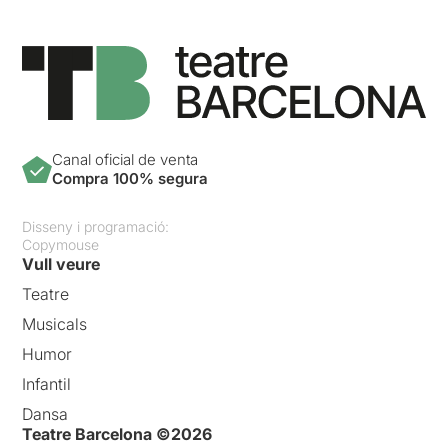
Canal oficial de venta
Compra 100% segura
Disseny i programació:
Copymouse
Vull veure
Teatre
Musicals
Humor
Infantil
Dansa
Teatre Barcelona ©2026