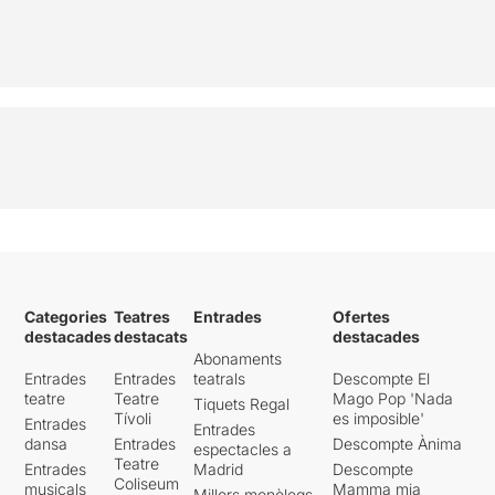
Categories
Teatres
Entrades
Ofertes
destacades
destacats
destacades
Abonaments
Entrades
Entrades
teatrals
Descompte El
teatre
Teatre
Mago Pop 'Nada
Tiquets Regal
Tívoli
es imposible'
Entrades
Entrades
dansa
Entrades
Descompte Ànima
espectacles a
Teatre
Entrades
Madrid
Descompte
Coliseum
musicals
Mamma mia
Millors monòlegs