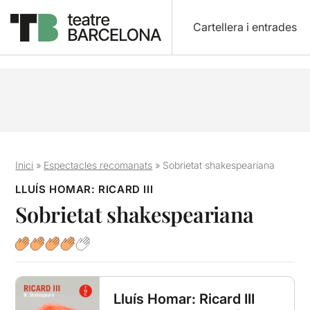
Cartellera i entrades
Inici
»
Espectacles recomanats
»
Sobrietat shakespeariana
LLUÍS HOMAR: RICARD III
Sobrietat shakespeariana
Lluís Homar: Ricard III