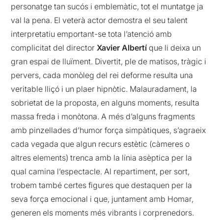
personatge tan sucós i emblemàtic, tot el muntatge ja
val la pena. El veterà actor demostra el seu talent
interpretatiu emportant-se tota l’atenció amb
complicitat del director
Xavier Albertí
que li deixa un
gran espai de lluïment. Divertit, ple de matisos, tràgic i
pervers, cada monòleg del rei deforme resulta una
veritable lliçó i un plaer hipnòtic. Malauradament, la
sobrietat de la proposta, en alguns moments, resulta
massa freda i monòtona. A més d’alguns fragments
amb pinzellades d’humor força simpàtiques, s’agraeix
cada vegada que algun recurs estètic (càmeres o
altres elements) trenca amb la línia asèptica per la
qual camina l’espectacle. Al repartiment, per sort,
trobem també certes figures que destaquen per la
seva força emocional i que, juntament amb Homar,
generen els moments més vibrants i corprenedors.