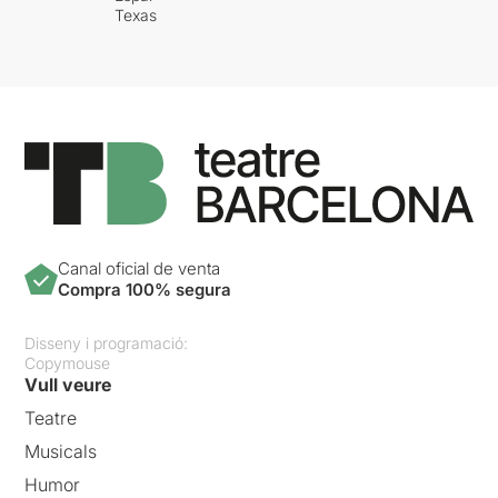
Texas
Canal oficial de venta
Compra 100% segura
Disseny i programació:
Copymouse
Vull veure
Teatre
Musicals
Humor