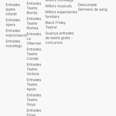
Entrades
Entrades
Descompte
Millors musicals
Teatre
teatre
Germans de sang
Millors espectacles
Borràs
infantil
familiars
Entrades
Entrades
Black Friday
Teatre
òpera
Teatral
Romea
Entrades
Guanya entrades
Entrades
improvisació
de teatre gratis -
La
Entrades
concursos
Villarroel
monòlegs
Entrades
Teatre
Condal
Entrades
Teatre
Victòria
Entrades
Teatre
Apolo
Entrades
Teatre
Goya
Entrades
Espai