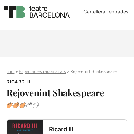
Cartellera i entrades
Inici
»
Espectacles recomanats
»
Rejovenint Shakespeare
RICARD III
Rejovenint Shakespeare
Ricard III