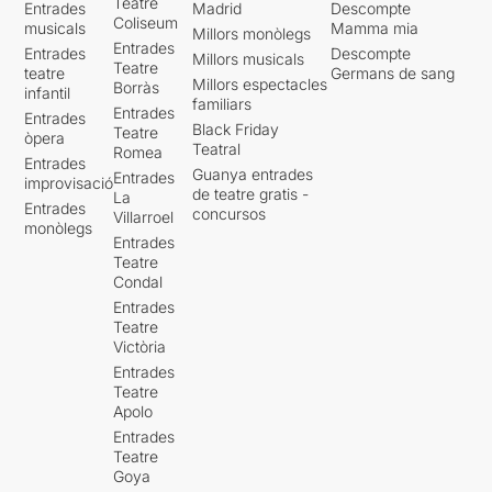
Teatre
Entrades
Madrid
Descompte
Coliseum
musicals
Mamma mia
Millors monòlegs
Entrades
Entrades
Descompte
Millors musicals
Teatre
teatre
Germans de sang
Millors espectacles
Borràs
infantil
familiars
Entrades
Entrades
Black Friday
Teatre
òpera
Teatral
Romea
Entrades
Guanya entrades
Entrades
improvisació
de teatre gratis -
La
Entrades
concursos
Villarroel
monòlegs
Entrades
Teatre
Condal
Entrades
Teatre
Victòria
Entrades
Teatre
Apolo
Entrades
Teatre
Goya