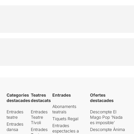
Categories
Teatres
Entrades
Ofertes
destacades
destacats
destacades
Abonaments
Entrades
Entrades
teatrals
Descompte El
teatre
Teatre
Mago Pop 'Nada
Tiquets Regal
Tívoli
es imposible'
Entrades
Entrades
dansa
Entrades
Descompte Ànima
espectacles a