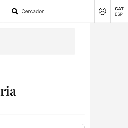
CAT
ESP
ria