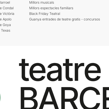
larroel
Millors musicals
re Condal
Millors espectacles familiars
e Victòria
Black Friday Teatral
e Apolo
Guanya entrades de teatre gratis - concursos
re Goya
i Texas