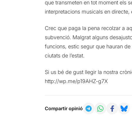
que transmeten en tot moment els seus
interpretacions musicals en directe,
Crec que paga la pena recolzar a aqu
subvenció. Malgrat alguns desajusto
funcions, estic segur que hauran de p
ciutats de l’estat.
Si us bé de gust llegir la nostra cròn
http://wp.me/p19AHZ-g7X
Compartir opinió