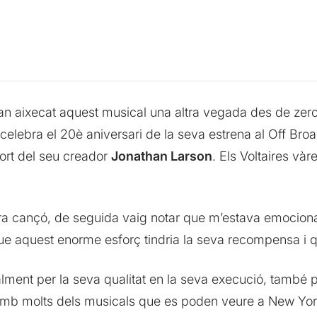
 aixecat aquest musical una altra vegada des de zero 
 celebra el 20è aniversari de la seva estrena al Off Br
ort del seu creador
Jonathan Larson
. Els Voltaires vàr
a cançó, de seguida vaig notar que m’estava emocionan
ue aquest enorme esforç tindria la seva recompensa i qu
cialment per la seva qualitat en la seva execució, tamb
amb molts dels musicals que es poden veure a New York 