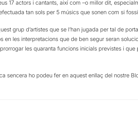
 17 actors i cantants, així com –o millor dit, especialm
 efectuada tan sols per 5 músics que sonen com si fossi
est grup d’artistes que se l’han jugada per tal de por
s en les interpretacions que de ben segur seran soluc
rorrogar les quaranta funcions inicials previstes i que 
ica sencera ho podeu fer en aquest enllaç del nostre Blog