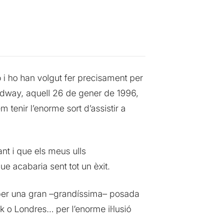
i ho han volgut fer precisament per
oadway, aquell 26 de gener de 1996,
em tenir l’enorme sort d’assistir a
t i que els meus ulls
e acabaria sent tot un èxit.
é per una gran –grandíssima– posada
o Londres… per l’enorme il·lusió