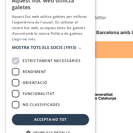
Aquest lloc web utilitza
CATALAN
galetes
Condicions d’ús
SPANISH
Aquest lloc web utilitza galetes per millorar
Comunicacions comercials i Newsletter
l'experiència de l'usuari. En utilitzar el
Anuncia’t
nostre lloc web, accepteu totes les galetes
Vull rebre la newsletter de Teatre Barcelona amb 
d’acord amb la nostra Política de galetes.
Llegir-ne més
MOSTRA TOTS ELS SOCIS
(1913) →
ESTRICTAMENT NECESSÀRIES
RENDIMENT
ORIENTACIÓ
Amb el suport de
FUNCIONALITAT
NO CLASSIFICADES
Mitjà de comunicació associat a
ACCEPTA-HO TOT
VEURE ELS DETALLS