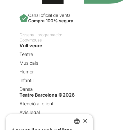
Canal oficial de venta
Compra 100% segura
Disseny i programació:
Copymouse
Vull veure
Teatre
Musicals
Humor
Infantil
Dansa
Teatre Barcelona ©2026
Atenció al client
Avís legal
×
Política de privacitat
Política de cookies