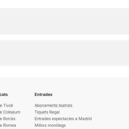
cats
Entrades
e Tívoli
Abonaments teatrals
re Coliseum
Tiquets Regal
e Borràs
Entrades espectacles a Madrid
re Romea
Millors monòlegs