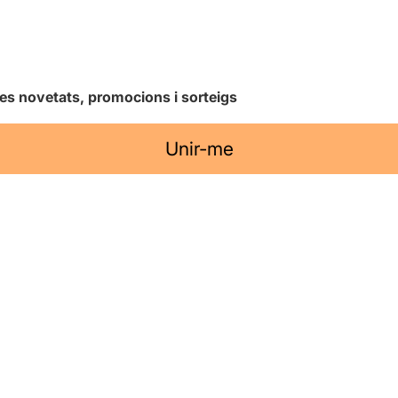
les novetats, promocions i sorteigs
Unir-me