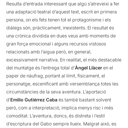
Resulta d’entrada interessant que algú s’atreveixi a fer
una adaptació teatral d’aquest text, escrit en primera
persona, on els fets tenen tot el protagonisme i els
diàlegs són, pràcticament, inexistents. El resultat és
una crònica dividida en dues veus amb moments de
gran força emocional i alguns recursos vistosos
relacionats amb l’aigua però, en general,
excessivament narrativa. En realitat, el més destacable
del muntatge és l’entrega total d’
Àngel Llàcer
en el
paper de nàufrag, portant al límit, físicament, el
personatge, escenificant amb versemblança totes les
circumstàncies de la seva aventura. L’aportació
d’
Emilio Gutiérrez Caba
és també bastant solvent
però, com a interpretació, implica menys risc i més
comoditat. L’aventura, doncs, és distreta i l’estil
d’escriptura del Gabo sempre llueix. Malgrat això, es