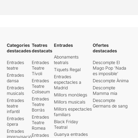
Categories
Teatres
Entrades
Ofertes
destacades
destacats
destacades
Abonaments
Entrades
Entrades
teatrals
Descompte El
teatre
Teatre
Mago Pop 'Nada
Tiquets Regal
Tívoli
es imposible'
Entrades
Entrades
dansa
Entrades
Descompte Ànima
espectacles a
Teatre
Entrades
Madrid
Descompte
Coliseum
musicals
Mamma mia
Millors monòlegs
Entrades
Entrades
Descompte
Millors musicals
Teatre
teatre
Germans de sang
Millors espectacles
Borràs
infantil
familiars
Entrades
Entrades
Black Friday
Teatre
òpera
Teatral
Romea
Entrades
Guanya entrades
Entrades
improvisació