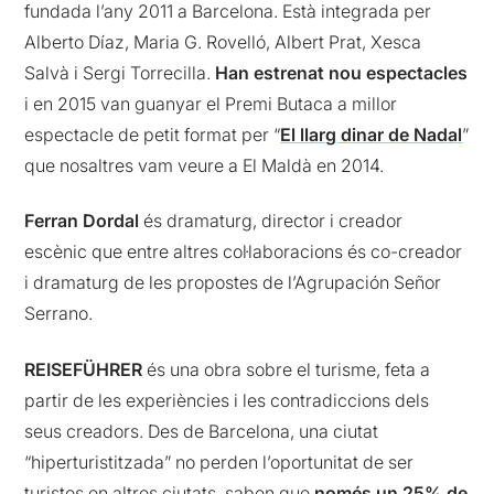
fundada l’any 2011 a Barcelona. Està integrada per
Alberto Díaz, Maria G. Rovelló, Albert Prat, Xesca
Salvà i Sergi Torrecilla.
Han estrenat nou espectacles
i en 2015 van guanyar el Premi Butaca a millor
espectacle de petit format per “
El llarg dinar de Nadal
”
que nosaltres vam veure a El Maldà en 2014.
Ferran Dordal
és dramaturg, director i creador
escènic que entre altres col·laboracions és co-creador
i dramaturg de les propostes de l’Agrupación Señor
Serrano.
REISEFÜHRER
és una obra sobre el turisme, feta a
partir de les experiències i les contradiccions dels
seus creadors. Des de Barcelona, una ciutat
“hiperturistitzada” no perden l’oportunitat de ser
turistes en altres ciutats, saben que
només un 25% de