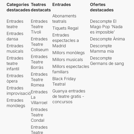
Categories
Teatres
Entrades
Ofertes
destacades
destacats
destacades
Abonaments
Entrades
Entrades
teatrals
Descompte El
teatre
Teatre
Mago Pop 'Nada
Tiquets Regal
Tívoli
es imposible'
Entrades
Entrades
dansa
Entrades
Descompte Ànima
espectacles a
Teatre
Entrades
Madrid
Descompte
Coliseum
musicals
Mamma mia
Millors monòlegs
Entrades
Entrades
Descompte
Millors musicals
Teatre
teatre
Germans de sang
Millors espectacles
Borràs
infantil
familiars
Entrades
Entrades
Black Friday
Teatre
òpera
Teatral
Romea
Entrades
Guanya entrades
Entrades
improvisació
de teatre gratis -
La
Entrades
concursos
Villarroel
monòlegs
Entrades
Teatre
Condal
Entrades
Teatre