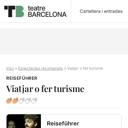
Cartellera i entrades
Inici
»
Espectacles recomanats
»
Viatjar o fer turisme
REISEFÜHRER
Viatjar o fer turisme
Reiseführer