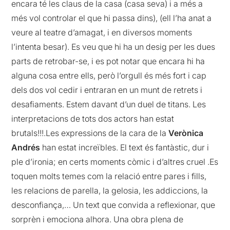
encara té les claus de la casa (casa seva) i a més a
més vol controlar el que hi passa dins), (ell l’ha anat a
veure al teatre d’amagat, i en diversos moments
l’intenta besar). Es veu que hi ha un desig per les dues
parts de retrobar-se, i es pot notar que encara hi ha
alguna cosa entre ells, però l’orgull és més fort i cap
dels dos vol cedir i entraran en un munt de retrets i
desafiaments. Estem davant d’un duel de titans. Les
interpretacions de tots dos actors han estat
brutals!!!.Les expressions de la cara de la
Verònica
Andrés
han estat increïbles. El text és fantàstic, dur i
ple d’ironia; en certs moments còmic i d’altres cruel .Es
toquen molts temes com la relació entre pares i fills,
les relacions de parella, la gelosia, les addiccions, la
desconfiança,… Un text que convida a reflexionar, que
sorprèn i emociona alhora. Una obra plena de