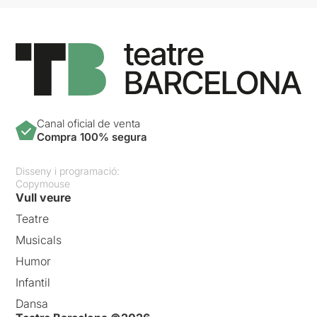
Canal oficial de venta
Compra 100% segura
Disseny i programació:
Copymouse
Vull veure
Teatre
Musicals
Humor
Infantil
Dansa