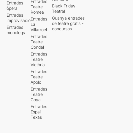
Entrades
Entrades
Black Friday
Teatre
òpera
Teatral
Romea
Entrades
Guanya entrades
Entrades
improvisació
de teatre gratis -
La
Entrades
concursos
Villarroel
monòlegs
Entrades
Teatre
Condal
Entrades
Teatre
Victòria
Entrades
Teatre
Apolo
Entrades
Teatre
Goya
Entrades
Espai
Texas