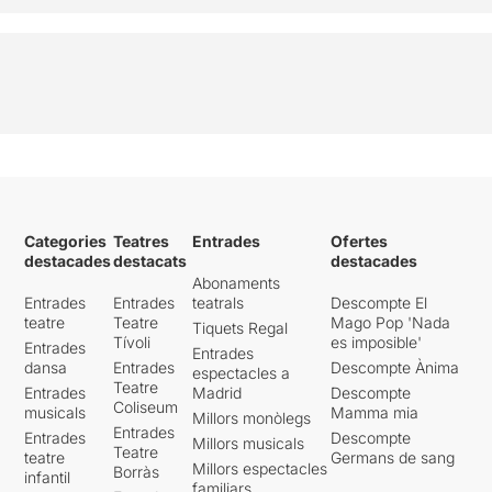
Categories
Teatres
Entrades
Ofertes
destacades
destacats
destacades
Abonaments
Entrades
Entrades
teatrals
Descompte El
teatre
Teatre
Mago Pop 'Nada
Tiquets Regal
Tívoli
es imposible'
Entrades
Entrades
dansa
Entrades
Descompte Ànima
espectacles a
Teatre
Entrades
Madrid
Descompte
Coliseum
musicals
Mamma mia
Millors monòlegs
Entrades
Entrades
Descompte
Millors musicals
Teatre
teatre
Germans de sang
Millors espectacles
Borràs
infantil
familiars