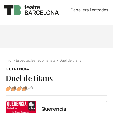
Cartellera i entrades
Inici
»
Espectacles recomanats
»
Duel de titans
QUERENCIA
Duel de titans
Querencia