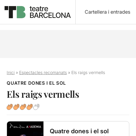
Cartellera i entrades
Inici
»
Espectacles recomanats
»
Els raigs vermells
QUATRE DONES I EL SOL
Els raigs vermells
Quatre dones i el sol