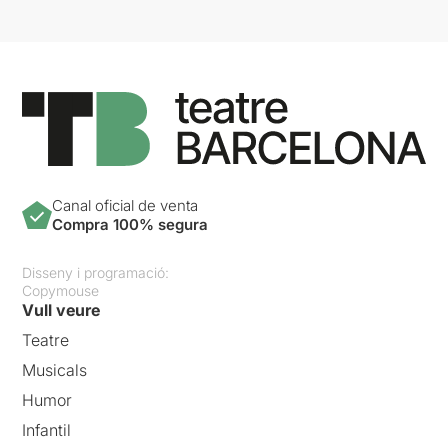
Canal oficial de venta
Compra 100% segura
Disseny i programació:
Copymouse
Vull veure
Teatre
Musicals
Humor
Infantil