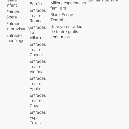
Millors espectacles
Borràs
infantil
familiars
Entrades
Entrades
Black Friday
Teatre
òpera
Teatral
Romea
Entrades
Guanya entrades
Entrades
improvisació
de teatre gratis -
La
Entrades
concursos
Villarroel
monòlegs
Entrades
Teatre
Condal
Entrades
Teatre
Victòria
Entrades
Teatre
Apolo
Entrades
Teatre
Goya
Entrades
Espai
Texas