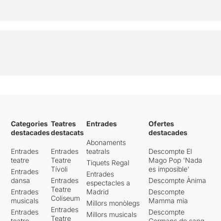
Categories
Teatres
Entrades
Ofertes
destacades
destacats
destacades
Abonaments
Entrades
Entrades
teatrals
Descompte El
teatre
Teatre
Mago Pop 'Nada
Tiquets Regal
Tívoli
es imposible'
Entrades
Entrades
dansa
Entrades
Descompte Ànima
espectacles a
Teatre
Entrades
Madrid
Descompte
Coliseum
musicals
Mamma mia
Millors monòlegs
Entrades
Entrades
Descompte
Millors musicals
Teatre
teatre
Germans de sang