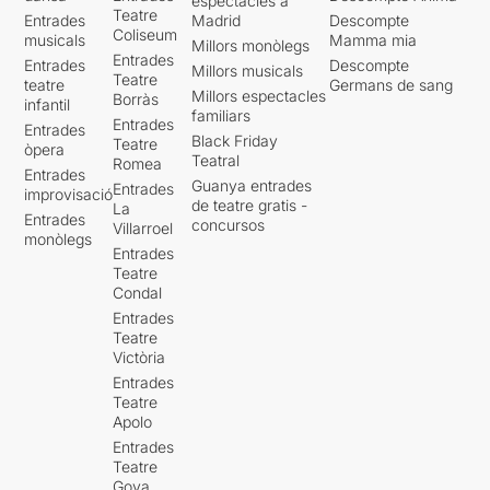
espectacles a
Teatre
Entrades
Madrid
Descompte
Coliseum
musicals
Mamma mia
Millors monòlegs
Entrades
Entrades
Descompte
Millors musicals
Teatre
teatre
Germans de sang
Millors espectacles
Borràs
infantil
familiars
Entrades
Entrades
Black Friday
Teatre
òpera
Teatral
Romea
Entrades
Guanya entrades
Entrades
improvisació
de teatre gratis -
La
Entrades
concursos
Villarroel
monòlegs
Entrades
Teatre
Condal
Entrades
Teatre
Victòria
Entrades
Teatre
Apolo
Entrades
Teatre
Goya