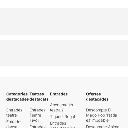
Categories
Teatres
Entrades
Ofertes
destacades
destacats
destacades
Abonaments
Entrades
Entrades
teatrals
Descompte El
teatre
Teatre
Mago Pop 'Nada
Tiquets Regal
Tívoli
es imposible'
Entrades
Entrades
dansa
Entrades
Descompte Ànima