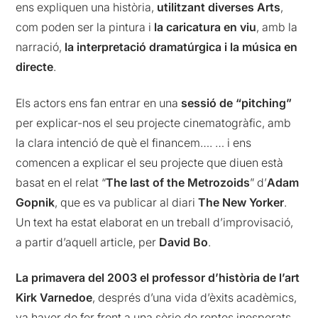
ens expliquen una història,
utilitzant diverses Arts
,
com poden ser la pintura i
la caricatura en viu
, amb la
narració,
la interpretació dramatúrgica i la música en
directe
.
Els actors ens fan entrar en una
sessió de “pitching”
per explicar-nos el seu projecte cinematogràfic, amb
la clara intenció de què el financem…. … i ens
comencen a explicar el seu projecte que diuen està
basat en el relat “
The last of the Metrozoids
” d’
Adam
Gopnik
, que es va publicar al diari
The New Yorker
.
Un text ha estat elaborat en un treball d’improvisació,
a partir d’aquell article, per
David Bo
.
La primavera del 2003 el professor d’història de l’art
Kirk Varnedoe
, després d’una vida d’èxits acadèmics,
va haver de fer front a una sèrie de reptes inesperats,