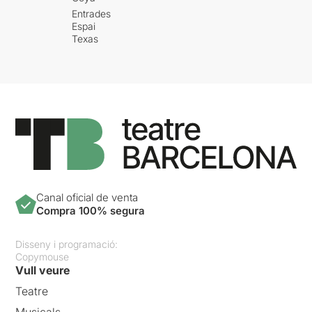
Entrades
Espai
Texas
Canal oficial de venta
Compra 100% segura
Disseny i programació:
Copymouse
Vull veure
Teatre