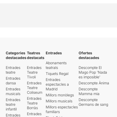
Categories
Teatres
Entrades
Ofertes
destacades
destacats
destacades
Abonaments
Entrades
Entrades
teatrals
Descompte El
teatre
Teatre
Mago Pop 'Nada
Tiquets Regal
Tívoli
es imposible'
Entrades
Entrades
dansa
Entrades
Descompte Ànima
espectacles a
Teatre
Entrades
Madrid
Descompte
Coliseum
musicals
Mamma mia
Millors monòlegs
Entrades
Entrades
Descompte
Millors musicals
Teatre
teatre
Germans de sang
Millors espectacles
Borràs
infantil
familiars
Entrades
Entrades