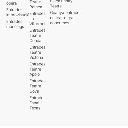
Black Friday
Teatre
òpera
Teatral
Romea
Entrades
Guanya entrades
Entrades
improvisació
de teatre gratis -
La
Entrades
concursos
Villarroel
monòlegs
Entrades
Teatre
Condal
Entrades
Teatre
Victòria
Entrades
Teatre
Apolo
Entrades
Teatre
Goya
Entrades
Espai
Texas