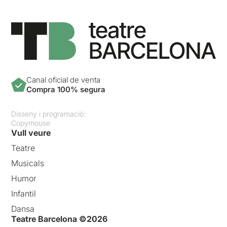
Canal oficial de venta
Compra 100% segura
Disseny i programació:
Copymouse
Vull veure
Teatre
Musicals
Humor
Infantil
Dansa
Teatre Barcelona ©2026