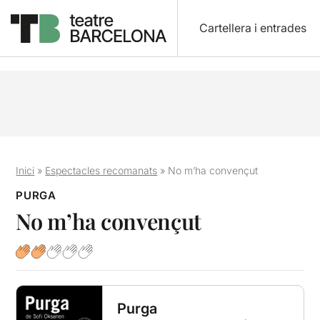
Cartellera i entrades
Inici
»
Espectacles recomanats
»
No m’ha convençut
PURGA
No m’ha convençut
Purga