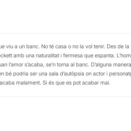
viu a un banc. No té casa o no la vol tenir. Des de la v
kett amb una naturalitat i fermesa que espanta. L’h
uan l’amor s’acaba, se’n torna al banc. D’alguna manera, e
 bé podria ser una sala d’autòpsia on actor i personatg
 acaba malament. Si és que es pot acabar mai.