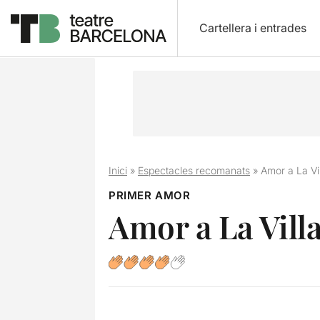
Cartellera i entrades
Inici
»
Espectacles recomanats
»
Amor a La Vil
PRIMER AMOR
Amor a La Vill