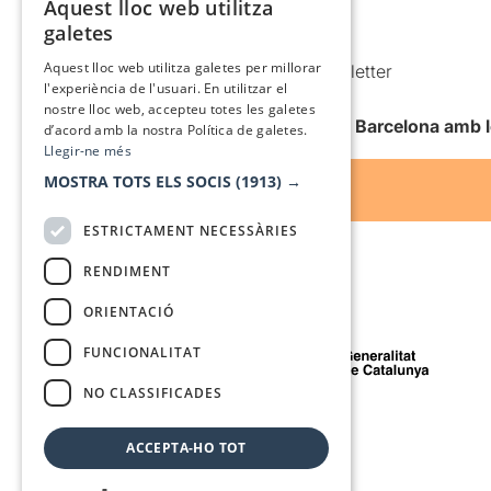
Aquest lloc web utilitza
Política de cookies
CATALAN
galetes
Condicions d’ús
SPANISH
Aquest lloc web utilitza galetes per millorar
Comunicacions comercials i Newsletter
l'experiència de l'usuari. En utilitzar el
Anuncia’t
nostre lloc web, accepteu totes les galetes
Vull rebre la newsletter de Teatre Barcelona amb 
d’acord amb la nostra Política de galetes.
Llegir-ne més
MOSTRA TOTS ELS SOCIS
(1913) →
ESTRICTAMENT NECESSÀRIES
RENDIMENT
ORIENTACIÓ
Amb el suport de
FUNCIONALITAT
NO CLASSIFICADES
Mitjà de comunicació associat a
ACCEPTA-HO TOT