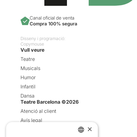
Canal oficial de venta
Compra 100% segura
Disseny i programació:
Copymouse
Vull veure
Teatre
Musicals
Humor
Infantil
Dansa
Teatre Barcelona ©2026
Atenció al client
Avís legal
×
Política de privacitat