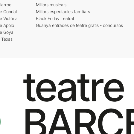
larroel
Millors musicals
re Condal
Millors espectacles familiars
e Victòria
Black Friday Teatral
e Apolo
Guanya entrades de teatre gratis - concursos
re Goya
i Texas