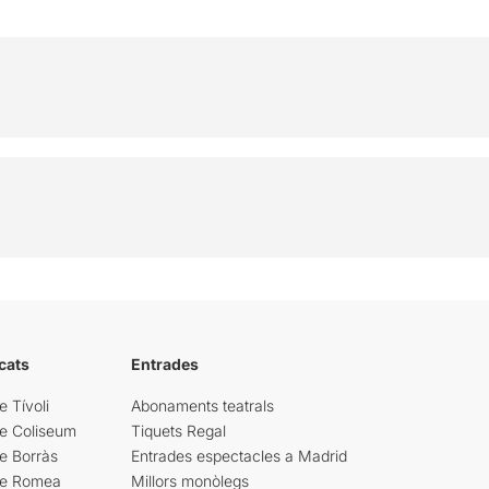
cats
Entrades
e Tívoli
Abonaments teatrals
re Coliseum
Tiquets Regal
e Borràs
Entrades espectacles a Madrid
re Romea
Millors monòlegs