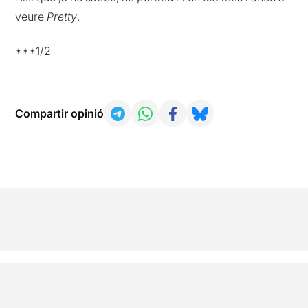
veure
Pretty
.
***1/2
Compartir opinió