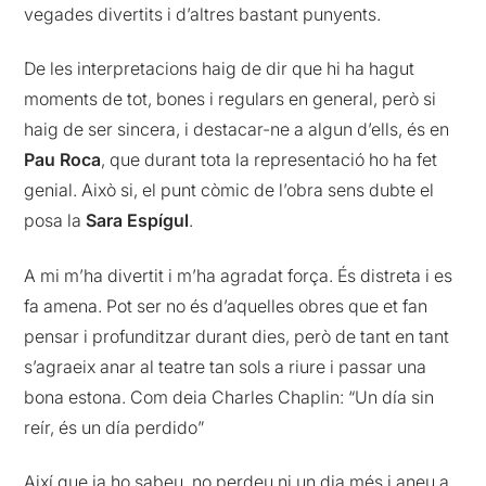
vegades divertits i d’altres bastant punyents.
De les interpretacions haig de dir que hi ha hagut
moments de tot, bones i regulars en general, però si
haig de ser sincera, i destacar-ne a algun d’ells, és en
Pau Roca
, que durant tota la representació ho ha fet
genial. Això si, el punt còmic de l’obra sens dubte el
posa la
Sara Espígul
.
A mi m’ha divertit i m’ha agradat força. És distreta i es
fa amena. Pot ser no és d’aquelles obres que et fan
pensar i profunditzar durant dies, però de tant en tant
s’agraeix anar al teatre tan sols a riure i passar una
bona estona. Com deia Charles Chaplin: “Un día sin
reír, és un día perdido”
Així que ja ho sabeu, no perdeu ni un dia més i aneu a