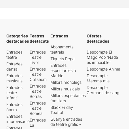
Categories
Teatres
Entrades
Ofertes
destacades
destacats
destacades
Abonaments
Entrades
Entrades
teatrals
Descompte El
teatre
Teatre
Mago Pop 'Nada
Tiquets Regal
Tívoli
es imposible'
Entrades
Entrades
dansa
Entrades
Descompte Ànima
espectacles a
Teatre
Entrades
Madrid
Descompte
Coliseum
musicals
Mamma mia
Millors monòlegs
Entrades
Entrades
Descompte
Millors musicals
Teatre
teatre
Germans de sang
Millors espectacles
Borràs
infantil
familiars
Entrades
Entrades
Black Friday
Teatre
òpera
Teatral
Romea
Entrades
Guanya entrades
Entrades
improvisació
de teatre gratis -
La
Entrades