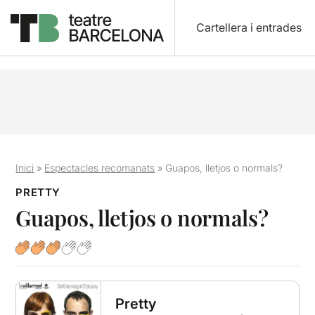
Cartellera i entrades
Inici
»
Espectacles recomanats
»
Guapos, lletjos o normals?
PRETTY
Guapos, lletjos o normals?
Pretty