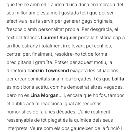
què fer-ne amb ell. La idea d’una dona enamorada del
seu millor amic està molt gastada tot i que pot ser
efectiva si es fa servir per generar gags originals,
frescos o amb personalitat pròpia. Per desgràcia, el
text del francès
Laurent Ruquier
porta la història cap a
un lloc estrany i totalment irrellevant pel conflicte
central per, finalment, resoldre-ho tot de forma
precipitada i gratuïta. Potser per aquest motiu, la
directora
Tamzin Townsend
exagera les situacions
per crear comicitats una mica forçades. I és que
Lolita
és molt bona actriu, com ha demostrat altres vegades,
però no és
Lina Morgan
… i, encara que ho fos, tampoc
el públic actual reacciona igual als recursos
humorístics de fa unes dècades. L’únic realment
ressenyable de tot plegat és la química dels seus
intèrprets. Veure com els dos gaudeixen de la funció i