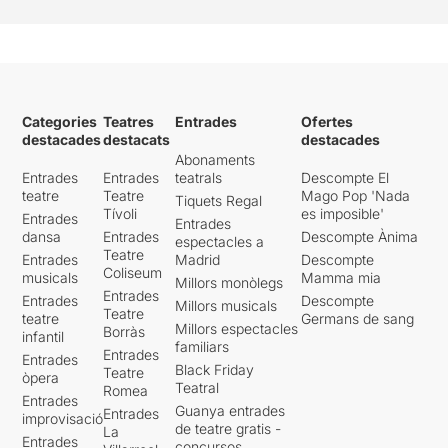
Categories
Teatres
Entrades
Ofertes
destacades
destacats
destacades
Abonaments
Entrades
Entrades
teatrals
Descompte El
teatre
Teatre
Mago Pop 'Nada
Tiquets Regal
Tívoli
es imposible'
Entrades
Entrades
dansa
Entrades
Descompte Ànima
espectacles a
Teatre
Entrades
Madrid
Descompte
Coliseum
musicals
Mamma mia
Millors monòlegs
Entrades
Entrades
Descompte
Millors musicals
Teatre
teatre
Germans de sang
Millors espectacles
Borràs
infantil
familiars
Entrades
Entrades
Black Friday
Teatre
òpera
Teatral
Romea
Entrades
Guanya entrades
Entrades
improvisació
de teatre gratis -
La
Entrades
concursos