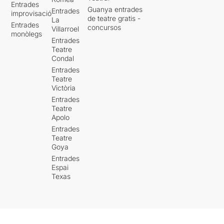
Entrades
Guanya entrades
Entrades
improvisació
de teatre gratis -
La
Entrades
concursos
Villarroel
monòlegs
Entrades
Teatre
Condal
Entrades
Teatre
Victòria
Entrades
Teatre
Apolo
Entrades
Teatre
Goya
Entrades
Espai
Texas