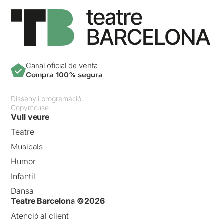
Canal oficial de venta
Compra 100% segura
Disseny i programació:
Copymouse
Vull veure
Teatre
Musicals
Humor
Infantil
Dansa
Teatre Barcelona ©2026
Atenció al client