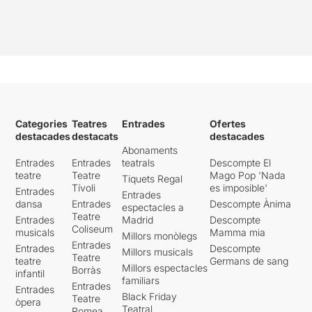
Categories
Teatres
Entrades
Ofertes
destacades
destacats
destacades
Abonaments
Entrades
Entrades
teatrals
Descompte El
teatre
Teatre
Mago Pop 'Nada
Tiquets Regal
Tívoli
es imposible'
Entrades
Entrades
dansa
Entrades
Descompte Ànima
espectacles a
Teatre
Entrades
Madrid
Descompte
Coliseum
musicals
Mamma mia
Millors monòlegs
Entrades
Entrades
Descompte
Millors musicals
Teatre
teatre
Germans de sang
Millors espectacles
Borràs
infantil
familiars
Entrades
Entrades
Black Friday
Teatre
òpera
Teatral
Romea