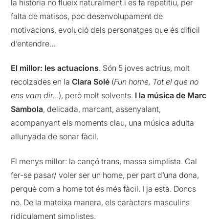
la història no flueix naturalment i es fa repetitiu, per
falta de matisos, poc desenvolupament de
motivacions, evolució dels personatges que és difícil
d’entendre…
El millor: les actuacions
. Són 5 joves actrius, molt
recolzades en la
Clara Solé
(
Fun home, Tot el que no
ens vam dir.
..), però molt solvents.
I la música de Marc
Sambola
, delicada, marcant, assenyalant,
acompanyant els moments clau, una música adulta
allunyada de sonar fàcil.
El menys millor: la cançó trans, massa simplista. Cal
fer-se pasar/ voler ser un home, per part d’una dona,
perquè com a home tot és més fàcil. I ja està. Doncs
no. De la mateixa manera, els caràcters masculins
ridículament simplistes.