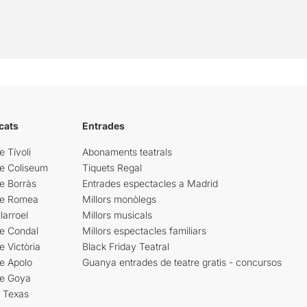
cats
Entrades
e Tívoli
Abonaments teatrals
re Coliseum
Tiquets Regal
e Borràs
Entrades espectacles a Madrid
re Romea
Millors monòlegs
larroel
Millors musicals
re Condal
Millors espectacles familiars
e Victòria
Black Friday Teatral
e Apolo
Guanya entrades de teatre gratis - concursos
re Goya
i Texas