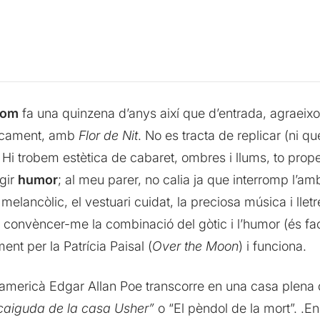
gom
fa una quinzena d’anys així que d’entrada, agraeixo
ficament, amb
Flor de Nit
. No es tracta de replicar (ni que
. Hi trobem estètica de cabaret, ombres i llums, to prop
gir
humor
; al meu parer, no calia ja que interromp l’
elancòlic, el vestuari cuidat, la preciosa música i lletr
o convèncer-me la combinació del gòtic i l’humor (és fac
nt per la Patrícia Paisal (
Over the Moon
) i funciona.
americà Edgar Allan Poe transcorre en una casa plena de
caiguda de la casa Usher”
o “El pèndol de la mort”. 