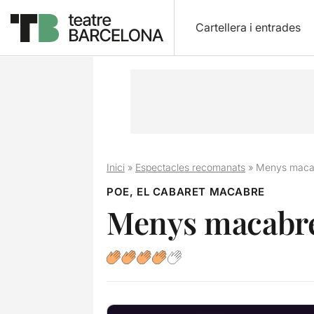
Cartellera i entrades
Inici
»
Espectacles recomanats
»
Menys macab
POE, EL CABARET MACABRE
Menys macabre 