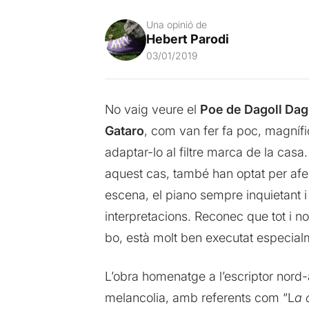
Una opinió de
Hebert Parodi
03/01/2019
No vaig veure el
Poe de Dagoll Da
Gataro
, com van fer fa poc, magní
adaptar-lo al filtre marca de la casa
aquest cas, també han optat per afe
escena, el piano sempre inquietant i m
interpretacions. Reconec que tot i n
bo, està molt ben executat especialme
L’obra homenatge a l’escriptor nord-
melancolia, amb referents com “L
a 