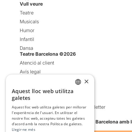
Vull veure
Teatre
Musicals
Humor
Infantil
Dansa
Teatre Barcelona ©2026
Atenció al client
Avís legal
×
Política de privacitat
Política de cookies
Aquest lloc web utilitza
CATALAN
galetes
Condicions d’ús
SPANISH
Comunicacions comercials i Newsletter
Aquest lloc web utilitza galetes per millorar
l'experiència de l'usuari. En utilitzar el
Anuncia’t
nostre lloc web, accepteu totes les galetes
Vull rebre la newsletter de Teatre Barcelona amb 
d’acord amb la nostra Política de galetes.
Llegir-ne més