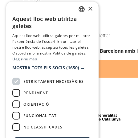
×
Política de privacitat
Política de cookies
Aquest lloc web utilitza
CATALAN
galetes
Condicions d’ús
SPANISH
Comunicacions comercials i Newsletter
Aquest lloc web utilitza galetes per millorar
l'experiència de l'usuari. En utilitzar el
Anuncia’t
nostre lloc web, accepteu totes les galetes
Vull rebre la newsletter de Teatre Barcelona amb 
d’acord amb la nostra Política de galetes.
Llegir-ne més
MOSTRA TOTS ELS SOCIS
(1650) →
ESTRICTAMENT NECESSÀRIES
RENDIMENT
ORIENTACIÓ
Amb el suport de
FUNCIONALITAT
NO CLASSIFICADES
Mitjà de comunicació associat a