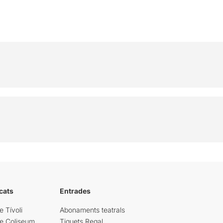
cats
Entrades
e Tívoli
Abonaments teatrals
re Coliseum
Tiquets Regal