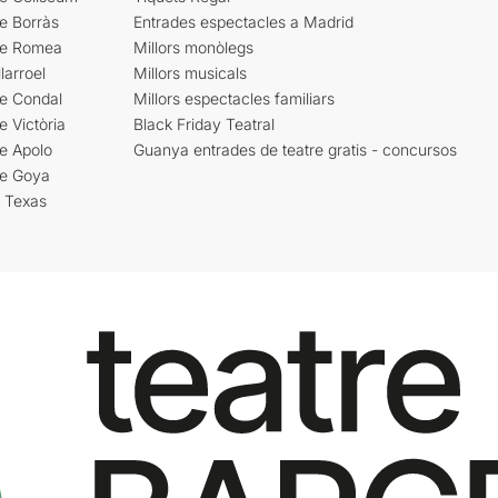
e Borràs
Entrades espectacles a Madrid
re Romea
Millors monòlegs
larroel
Millors musicals
re Condal
Millors espectacles familiars
e Victòria
Black Friday Teatral
e Apolo
Guanya entrades de teatre gratis - concursos
re Goya
i Texas