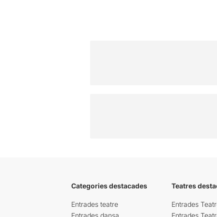
Categories destacades
Teatres desta
Entrades teatre
Entrades Teatr
Entrades dansa
Entrades Teat