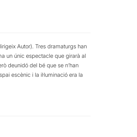
dirigeix Autor). Tres dramaturgs han
rma un únic espectacle que girarà al
però deunidó del bé que se n’han
pai escènic i la il·luminació era la