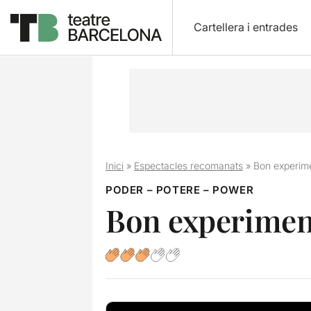
Cartellera i entrades
Inici
»
Espectacles recomanats
»
Bon experim
PODER – POTERE – POWER
Bon experimen