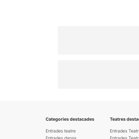
Categories destacades
Teatres desta
Entrades teatre
Entrades Teatr
Entrades dansa
Entrades Teat