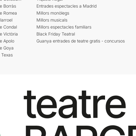
e Borràs
Entrades espectacles a Madrid
re Romea
Millors monòlegs
larroel
Millors musicals
re Condal
Millors espectacles familiars
e Victòria
Black Friday Teatral
e Apolo
Guanya entrades de teatre gratis - concursos
re Goya
i Texas