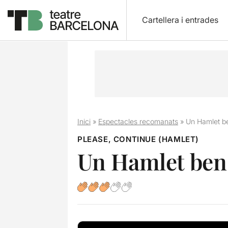
Cartellera i entrades
Inici
»
Espectacles recomanats
»
Un Hamlet be
PLEASE, CONTINUE (HAMLET)
Un Hamlet ben 