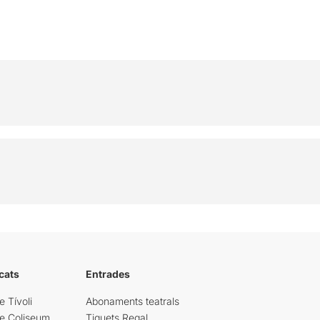
cats
Entrades
e Tívoli
Abonaments teatrals
re Coliseum
Tiquets Regal