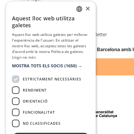
×
Política de privacitat
Política de cookies
Aquest lloc web utilitza
CATALAN
galetes
Condicions d’ús
SPANISH
Comunicacions comercials i Newsletter
Aquest lloc web utilitza galetes per millorar
l'experiència de l'usuari. En utilitzar el
Anuncia’t
nostre lloc web, accepteu totes les galetes
Vull rebre la newsletter de Teatre Barcelona amb 
d’acord amb la nostra Política de galetes.
Llegir-ne més
MOSTRA TOTS ELS SOCIS
(1650) →
ESTRICTAMENT NECESSÀRIES
RENDIMENT
ORIENTACIÓ
Amb el suport de
FUNCIONALITAT
NO CLASSIFICADES
Mitjà de comunicació associat a