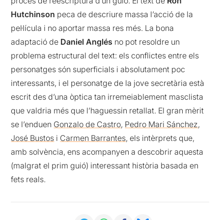
procés de reescriptura d’un guió. El text de
Ron
Hutchinson
peca de descriure massa l’acció de la
pel·lícula i no aportar massa res més. La bona
adaptació de
Daniel Anglés
no pot resoldre un
problema estructural del text: els conflictes entre els
personatges són superficials i absolutament poc
interessants, i el personatge de la jove secretària està
escrit des d’una òptica tan irremeiablement masclista
que valdria més que l’haguessin retallat. El gran mèrit
se l’enduen
Gonzalo de Castro
,
Pedro Mari Sánchez
,
José Bustos
i
Carmen Barrantes,
els intèrprets que,
amb solvència, ens acompanyen a descobrir aquesta
(malgrat el prim guió) interessant història basada en
fets reals.