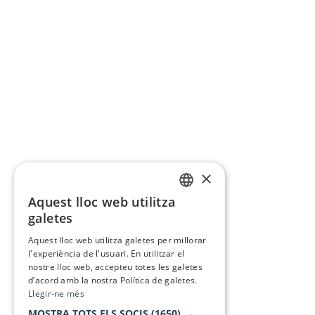
×
Aquest lloc web utilitza
CATALAN
galetes
SPANISH
Aquest lloc web utilitza galetes per millorar
l'experiència de l'usuari. En utilitzar el
nostre lloc web, accepteu totes les galetes
d’acord amb la nostra Política de galetes.
Llegir-ne més
MOSTRA TOTS ELS SOCIS
(1650) →