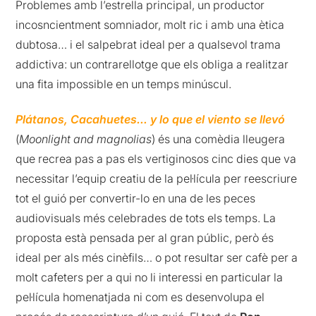
Problemes amb l’estrella principal, un productor
incosncientment somniador, molt ric i amb una ètica
dubtosa… i el salpebrat ideal per a qualsevol trama
addictiva: un contrarellotge que els obliga a realitzar
una fita impossible en un temps minúscul.
Plátanos, Cacahuetes… y lo que el viento se llevó
(
Moonlight and magnolias
) és una comèdia lleugera
que recrea pas a pas els vertiginosos cinc dies que va
necessitar l’equip creatiu de la pel·lícula per reescriure
tot el guió per convertir-lo en una de les peces
audiovisuals més celebrades de tots els temps. La
proposta està pensada per al gran públic, però és
ideal per als més cinèfils… o pot resultar ser cafè per a
molt cafeters per a qui no li interessi en particular la
pel·lícula homenatjada ni com es desenvolupa el