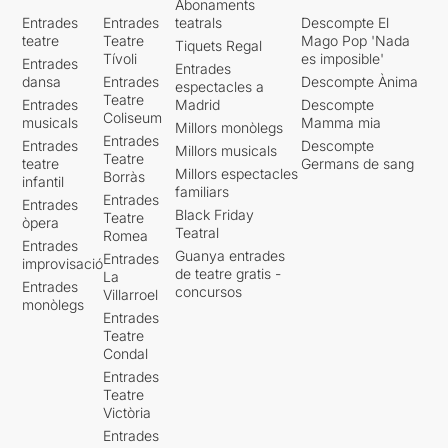
Abonaments
Entrades
Entrades
teatrals
Descompte El
teatre
Teatre
Mago Pop 'Nada
Tiquets Regal
Tívoli
es imposible'
Entrades
Entrades
dansa
Entrades
Descompte Ànima
espectacles a
Teatre
Entrades
Madrid
Descompte
Coliseum
musicals
Mamma mia
Millors monòlegs
Entrades
Entrades
Descompte
Millors musicals
Teatre
teatre
Germans de sang
Millors espectacles
Borràs
infantil
familiars
Entrades
Entrades
Black Friday
Teatre
òpera
Teatral
Romea
Entrades
Guanya entrades
Entrades
improvisació
de teatre gratis -
La
Entrades
concursos
Villarroel
monòlegs
Entrades
Teatre
Condal
Entrades
Teatre
Victòria
Entrades