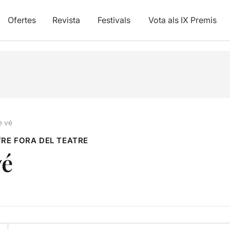
Ofertes
Revista
Festivals
Vota als IX Premis
e vé
TRE FORA DEL TEATRE
vé