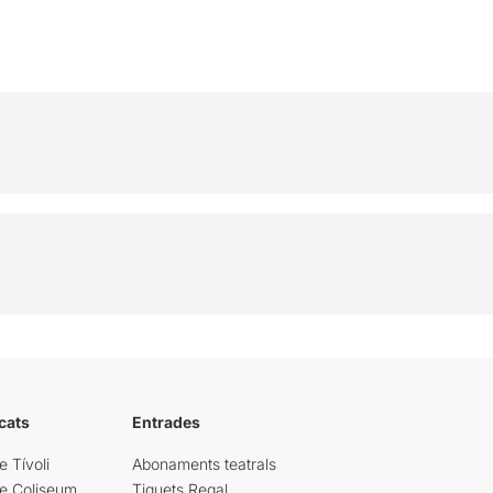
cats
Entrades
e Tívoli
Abonaments teatrals
re Coliseum
Tiquets Regal