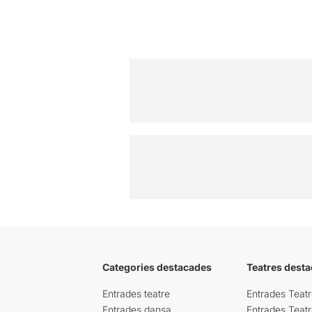
Categories destacades
Teatres desta
Entrades teatre
Entrades Teatr
Entrades dansa
Entrades Teat