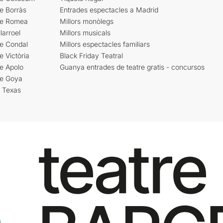
e Borràs
Entrades espectacles a Madrid
re Romea
Millors monòlegs
larroel
Millors musicals
re Condal
Millors espectacles familiars
e Victòria
Black Friday Teatral
e Apolo
Guanya entrades de teatre gratis - concursos
re Goya
i Texas