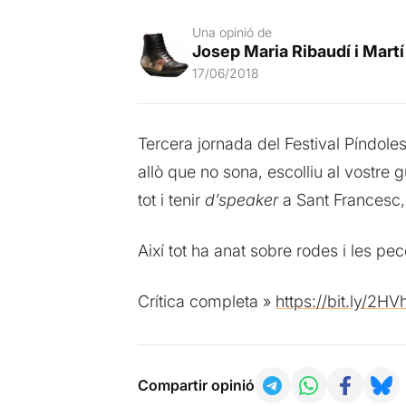
Una opinió de
Josep Maria Ribaudí i Martí
17/06/2018
Tercera jornada del Festival Píndoles
allò que no sona, escolliu al vostre 
tot i tenir
d’speaker
a Sant Francesc, 
Així tot ha anat sobre rodes i les pe
Crítica completa »
https://bit.ly/2H
Compartir opinió