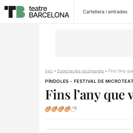
Cartellera i entrades
Inici
»
Espectacles recomanats
»
Fins l’any qu
PÍNDOLES - FESTIVAL DE MICROTEA
Fins l’any que 