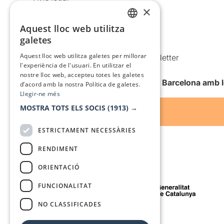
×
Política de privacitat
Aquest lloc web utilitza
Política de cookies
CATALAN
galetes
Condicions d’ús
SPANISH
Aquest lloc web utilitza galetes per millorar
Comunicacions comercials i Newsletter
l'experiència de l'usuari. En utilitzar el
Anuncia’t
nostre lloc web, accepteu totes les galetes
Vull rebre la newsletter de Teatre Barcelona amb 
d’acord amb la nostra Política de galetes.
Llegir-ne més
MOSTRA TOTS ELS SOCIS
(1913) →
ESTRICTAMENT NECESSÀRIES
RENDIMENT
ORIENTACIÓ
Amb el suport de
FUNCIONALITAT
NO CLASSIFICADES
Mitjà de comunicació associat a