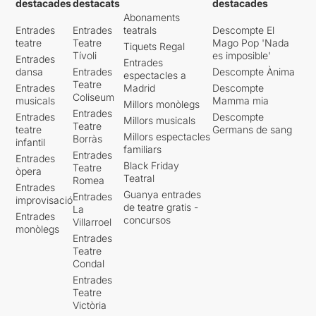
destacades
destacats
destacades
Abonaments
Entrades
Entrades
teatrals
Descompte El
teatre
Teatre
Mago Pop 'Nada
Tiquets Regal
Tívoli
es imposible'
Entrades
Entrades
dansa
Entrades
Descompte Ànima
espectacles a
Teatre
Entrades
Madrid
Descompte
Coliseum
musicals
Mamma mia
Millors monòlegs
Entrades
Entrades
Descompte
Millors musicals
Teatre
teatre
Germans de sang
Millors espectacles
Borràs
infantil
familiars
Entrades
Entrades
Black Friday
Teatre
òpera
Teatral
Romea
Entrades
Guanya entrades
Entrades
improvisació
de teatre gratis -
La
Entrades
concursos
Villarroel
monòlegs
Entrades
Teatre
Condal
Entrades
Teatre
Victòria