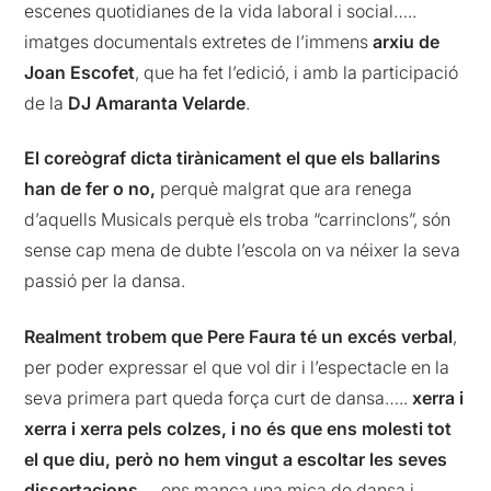
escenes quotidianes de la vida laboral i social…..
imatges documentals extretes de l’immens
arxiu de
Joan Escofet
, que ha fet l’edició, i amb la participació
de la
DJ Amaranta Velarde
.
El coreògraf dicta tirànicament el que els ballarins
han de fer o no,
perquè malgrat que ara renega
d’aquells Musicals perquè els troba “carrinclons”, són
sense cap mena de dubte l’escola on va néixer la seva
passió per la dansa.
Realment trobem que Pere Faura té un excés verbal
,
per poder expressar el que vol dir i l’espectacle en la
seva primera part queda força curt de dansa…..
xerra i
xerra i xerra pels colzes, i no és que ens molesti tot
el que diu, però no hem vingut a escoltar les seves
dissertacions
…. ens manca una mica de dansa i