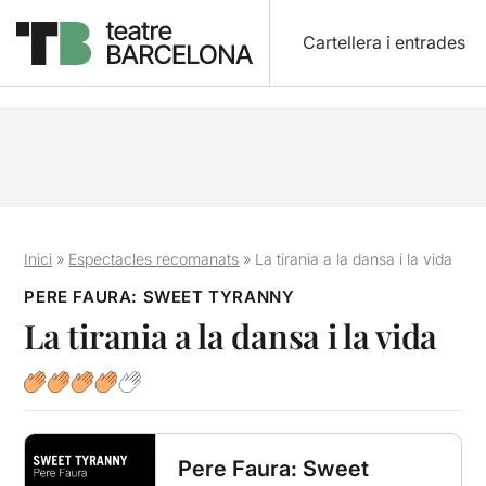
Cartellera i entrades
Inici
»
Espectacles recomanats
»
La tirania a la dansa i la vida
PERE FAURA: SWEET TYRANNY
La tirania a la dansa i la vida
Pere Faura: Sweet