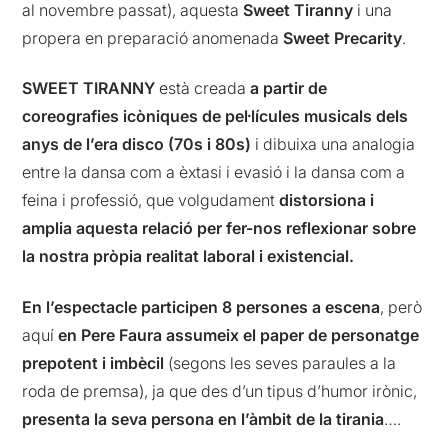
al novembre passat), aquesta
Sweet Tiranny
i una
propera en preparació anomenada
Sweet Precarity
.
SWEET TIRANNY
està creada
a partir de
coreografies icòniques de pel·lícules musicals dels
anys de l’era disco (70s i 80s)
i dibuixa una analogia
entre la dansa com a èxtasi i evasió i la dansa com a
feina i professió, que volgudament
distorsiona i
amplia aquesta relació per fer-nos reflexionar sobre
la nostra pròpia realitat laboral i existencial.
En l’espectacle participen 8 persones a escena
, però
aquí
en Pere Faura assumeix el paper de personatge
prepotent i imbècil
(segons les seves paraules a la
roda de premsa), ja que des d’un tipus d’humor irònic,
presenta la seva persona en l’àmbit de la tirania
….