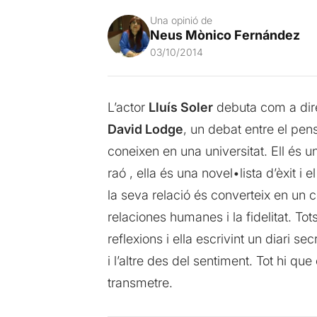
Una opinió de
Neus Mònico Fernández
03/10/2014
L’actor
Lluís Soler
debuta com a dir
David Lodge
, un debat entre el pens
coneixen en una universitat. Ell és un
raó , ella és una novel•lista d’èxit 
la seva relació és converteix en un c
relaciones humanes i la fidelitat. T
reflexions i ella escrivint un diari s
i l’altre des del sentiment. Tot hi q
transmetre.