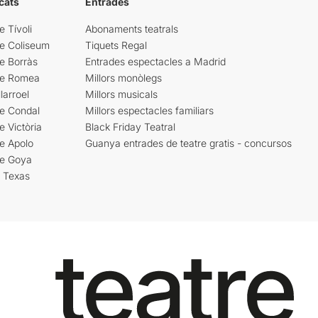
cats
Entrades
e Tívoli
Abonaments teatrals
re Coliseum
Tiquets Regal
e Borràs
Entrades espectacles a Madrid
re Romea
Millors monòlegs
larroel
Millors musicals
re Condal
Millors espectacles familiars
e Victòria
Black Friday Teatral
e Apolo
Guanya entrades de teatre gratis - concursos
re Goya
i Texas