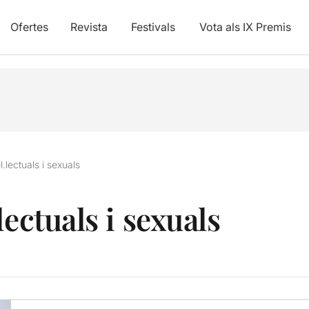
Ofertes
Revista
Festivals
Vota als IX Premis
l.lectuals i sexuals
lectuals i sexuals