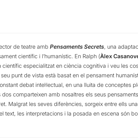
ector de teatre amb
Pensaments Secrets
, una adaptac
ament científic i l’humanístic. En Ralph (
Àlex Casanov
 científic especialitzat en ciència cognitiva i veu les co
i el seu punt de vista està basat en el pensament humanís
onstant debat intel·lectual, en una lluita de conceptes p
ots dos comparteixen amb nosaltres els seus pensaments 
ecret. Malgrat les seves diferències, sorgeix entre ells u
ue el text, les interpretacions i la posada en escena són