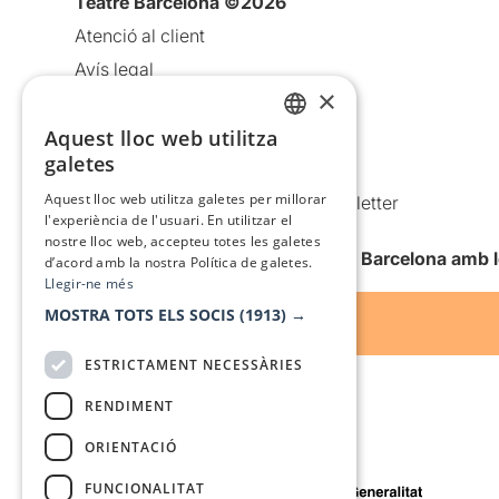
Teatre Barcelona ©2026
Atenció al client
Avís legal
×
Política de privacitat
Aquest lloc web utilitza
Política de cookies
CATALAN
galetes
Condicions d’ús
SPANISH
Aquest lloc web utilitza galetes per millorar
Comunicacions comercials i Newsletter
l'experiència de l'usuari. En utilitzar el
Anuncia’t
nostre lloc web, accepteu totes les galetes
Vull rebre la newsletter de Teatre Barcelona amb 
d’acord amb la nostra Política de galetes.
Llegir-ne més
MOSTRA TOTS ELS SOCIS
(1913) →
ESTRICTAMENT NECESSÀRIES
RENDIMENT
ORIENTACIÓ
Amb el suport de
FUNCIONALITAT