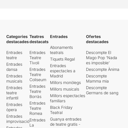
Categories
Teatres
Entrades
Ofertes
destacades
destacats
destacades
Abonaments
Entrades
Entrades
teatrals
Descompte El
teatre
Teatre
Mago Pop 'Nada
Tiquets Regal
Tívoli
es imposible'
Entrades
Entrades
dansa
Entrades
Descompte Ànima
espectacles a
Teatre
Entrades
Madrid
Descompte
Coliseum
musicals
Mamma mia
Millors monòlegs
Entrades
Entrades
Descompte
Millors musicals
Teatre
teatre
Germans de sang
Millors espectacles
Borràs
infantil
familiars
Entrades
Entrades
Black Friday
Teatre
òpera
Teatral
Romea
Entrades
Guanya entrades
Entrades
improvisació
de teatre gratis -
La
Entrades