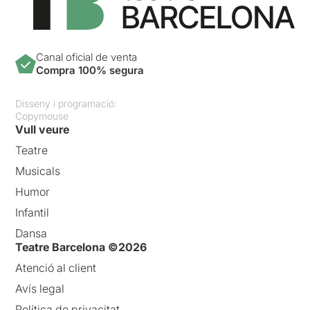
Canal oficial de venta
Compra 100% segura
Disseny i programació:
Copymouse
Vull veure
Teatre
Musicals
Humor
Infantil
Dansa
Teatre Barcelona ©2026
Atenció al client
Avís legal
Política de privacitat