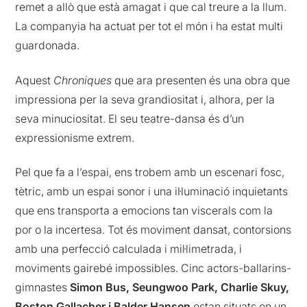
remet a allò que està amagat i que cal treure a la llum.
La companyia ha actuat per tot el món i ha estat multi
guardonada.
Aquest
Chroniques
que ara presenten és una obra que
impressiona per la seva grandiositat i, alhora, per la
seva minuciositat. El seu teatre-dansa és d’un
expressionisme extrem.
Pel que fa a l’espai, ens trobem amb un escenari fosc,
tètric, amb un espai sonor i una il·luminació inquietants
que ens transporta a emocions tan viscerals com la
por o la incertesa. Tot és moviment dansat, contorsions
amb una perfecció calculada i mil·limetrada, i
moviments gairebé impossibles. Cinc actors-ballarins-
gimnastes
Simon Bus, Seungwoo Park, Charlie Skuy,
Boston Gallacher i Balder Hansen
estan situats en un