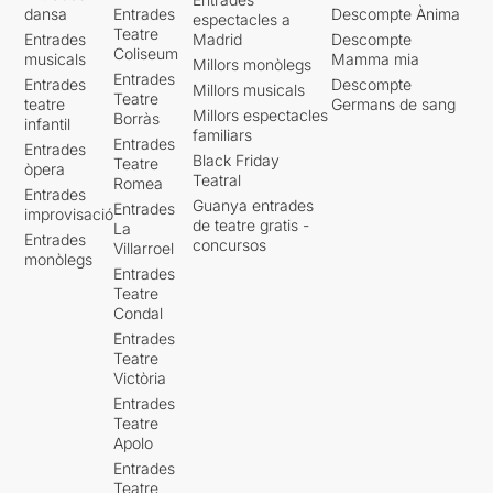
dansa
Entrades
Descompte Ànima
espectacles a
Teatre
Entrades
Madrid
Descompte
Coliseum
musicals
Mamma mia
Millors monòlegs
Entrades
Entrades
Descompte
Millors musicals
Teatre
teatre
Germans de sang
Millors espectacles
Borràs
infantil
familiars
Entrades
Entrades
Black Friday
Teatre
òpera
Teatral
Romea
Entrades
Guanya entrades
Entrades
improvisació
de teatre gratis -
La
Entrades
concursos
Villarroel
monòlegs
Entrades
Teatre
Condal
Entrades
Teatre
Victòria
Entrades
Teatre
Apolo
Entrades
Teatre