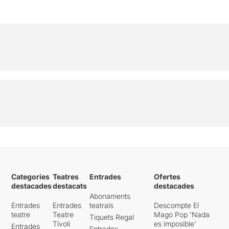
Categories
Teatres
Entrades
Ofertes
destacades
destacats
destacades
Abonaments
Entrades
Entrades
teatrals
Descompte El
teatre
Teatre
Mago Pop 'Nada
Tiquets Regal
Tívoli
es imposible'
Entrades
Entrades