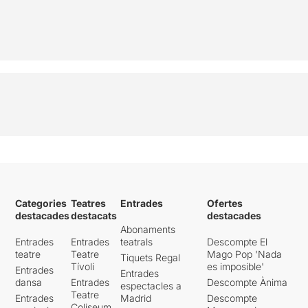
Categories
Teatres
Entrades
Ofertes
destacades
destacats
destacades
Abonaments
Entrades
Entrades
teatrals
Descompte El
teatre
Teatre
Mago Pop 'Nada
Tiquets Regal
Tívoli
es imposible'
Entrades
Entrades
dansa
Entrades
Descompte Ànima
espectacles a
Teatre
Entrades
Madrid
Descompte
Coliseum