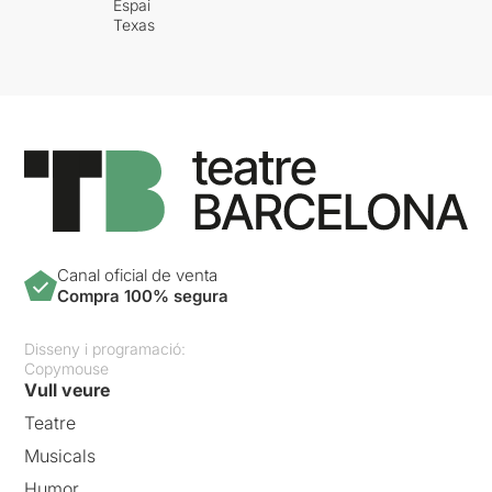
Espai
Texas
Canal oficial de venta
Compra 100% segura
Disseny i programació:
Copymouse
Vull veure
Teatre
Musicals
Humor