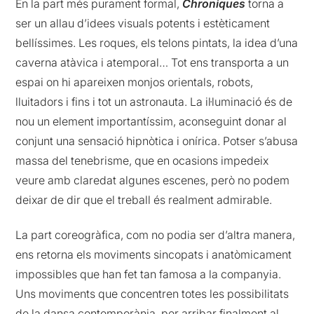
En la part més purament formal,
Chroniques
torna a
ser un allau d’idees visuals potents i estèticament
bellíssimes. Les roques, els telons pintats, la idea d’una
caverna atàvica i atemporal… Tot ens transporta a un
espai on hi apareixen monjos orientals, robots,
lluitadors i fins i tot un astronauta. La il·luminació és de
nou un element importantíssim, aconseguint donar al
conjunt una sensació hipnòtica i onírica. Potser s’abusa
massa del tenebrisme, que en ocasions impedeix
veure amb claredat algunes escenes, però no podem
deixar de dir que el treball és realment admirable.
La part coreogràfica, com no podia ser d’altra manera,
ens retorna els moviments sincopats i anatòmicament
impossibles que han fet tan famosa a la companyia.
Uns moviments que concentren totes les possibilitats
de la dansa contemporània, per arribar finalment al