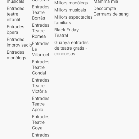
musicals
Mamma mia
Millors monòlegs
Entrades
Entrades
Descompte
Millors musicals
Teatre
teatre
Germans de sang
Millors espectacles
Borràs
infantil
familiars
Entrades
Entrades
Black Friday
Teatre
òpera
Teatral
Romea
Entrades
Guanya entrades
Entrades
improvisació
de teatre gratis -
La
Entrades
concursos
Villarroel
monòlegs
Entrades
Teatre
Condal
Entrades
Teatre
Victòria
Entrades
Teatre
Apolo
Entrades
Teatre
Goya
Entrades