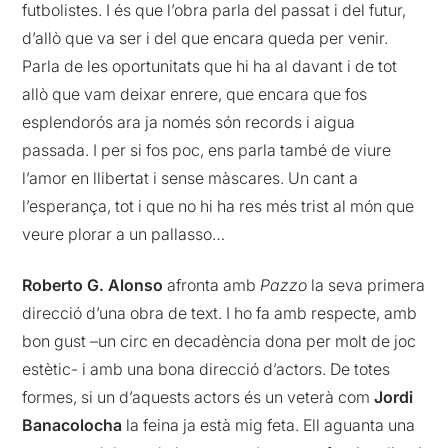
futbolistes. I és que l’obra parla del passat i del futur,
d’allò que va ser i del que encara queda per venir.
Parla de les oportunitats que hi ha al davant i de tot
allò que vam deixar enrere, que encara que fos
esplendorós ara ja només són records i aigua
passada. I per si fos poc, ens parla també de viure
l’amor en llibertat i sense màscares. Un cant a
l’esperança, tot i que no hi ha res més trist al món que
veure plorar a un pallasso…
Roberto G. Alonso
afronta amb
Pazzo
la seva primera
direcció d’una obra de text. I ho fa amb respecte, amb
bon gust –un circ en decadència dona per molt de joc
estètic- i amb una bona direcció d’actors. De totes
formes, si un d’aquests actors és un veterà com
Jordi
Banacolocha
la feina ja està mig feta. Ell aguanta una