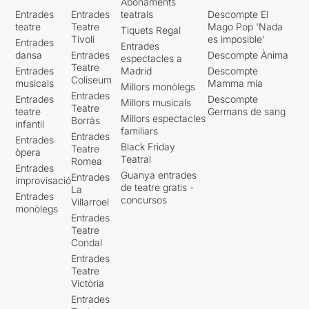
Abonaments
Entrades
Entrades
teatrals
Descompte El
teatre
Teatre
Mago Pop 'Nada
Tiquets Regal
Tívoli
es imposible'
Entrades
Entrades
dansa
Entrades
Descompte Ànima
espectacles a
Teatre
Entrades
Madrid
Descompte
Coliseum
musicals
Mamma mia
Millors monòlegs
Entrades
Entrades
Descompte
Millors musicals
Teatre
teatre
Germans de sang
Millors espectacles
Borràs
infantil
familiars
Entrades
Entrades
Black Friday
Teatre
òpera
Teatral
Romea
Entrades
Guanya entrades
Entrades
improvisació
de teatre gratis -
La
Entrades
concursos
Villarroel
monòlegs
Entrades
Teatre
Condal
Entrades
Teatre
Victòria
Entrades