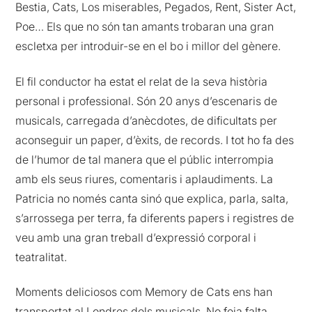
Bestia, Cats, Los miserables, Pegados, Rent, Sister Act,
Poe… Els que no són tan amants trobaran una gran
escletxa per introduir-se en el bo i millor del gènere.
El fil conductor ha estat el relat de la seva història
personal i professional. Són 20 anys d’escenaris de
musicals, carregada d’anècdotes, de dificultats per
aconseguir un paper, d’èxits, de records. I tot ho fa des
de l’humor de tal manera que el públic interrompia
amb els seus riures, comentaris i aplaudiments. La
Patricia no només canta sinó que explica, parla, salta,
s’arrossega per terra, fa diferents papers i registres de
veu amb una gran treball d’expressió corporal i
teatralitat.
Moments deliciosos com Memory de Cats ens han
transportat al Londres dels musicals. No feia falta