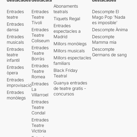
Abonaments
Entrades
Entrades
teatrals
Descompte El
teatre
Teatre
Mago Pop 'Nada
Tiquets Regal
Tívoli
es imposible'
Entrades
Entrades
dansa
Entrades
Descompte Ànima
espectacles a
Teatre
Entrades
Madrid
Descompte
Coliseum
musicals
Mamma mia
Millors monòlegs
Entrades
Entrades
Descompte
Millors musicals
Teatre
teatre
Germans de sang
Millors espectacles
Borràs
infantil
familiars
Entrades
Entrades
Black Friday
Teatre
òpera
Teatral
Romea
Entrades
Guanya entrades
Entrades
improvisació
de teatre gratis -
La
Entrades
concursos
Villarroel
monòlegs
Entrades
Teatre
Condal
Entrades
Teatre
Victòria