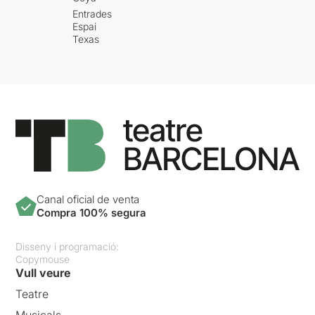
Entrades
Espai
Texas
Canal oficial de venta
Compra 100% segura
Disseny i programació:
Copymouse
Vull veure
Teatre
Musicals