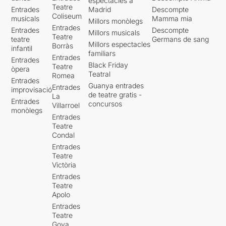
espectacles a
Teatre
Entrades
Madrid
Descompte
Coliseum
musicals
Mamma mia
Millors monòlegs
Entrades
Entrades
Descompte
Millors musicals
Teatre
teatre
Germans de sang
Millors espectacles
Borràs
infantil
familiars
Entrades
Entrades
Black Friday
Teatre
òpera
Teatral
Romea
Entrades
Guanya entrades
Entrades
improvisació
de teatre gratis -
La
Entrades
concursos
Villarroel
monòlegs
Entrades
Teatre
Condal
Entrades
Teatre
Victòria
Entrades
Teatre
Apolo
Entrades
Teatre
Goya