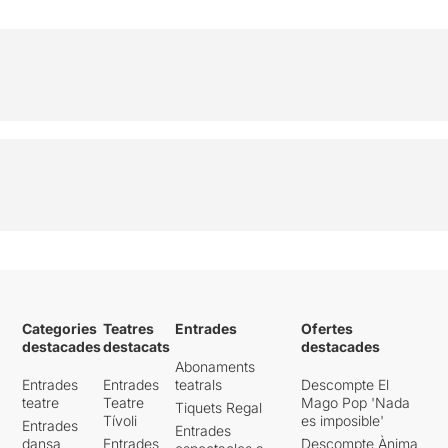
Categories
Teatres
Entrades
Ofertes
destacades
destacats
destacades
Abonaments
Entrades
Entrades
teatrals
Descompte El
teatre
Teatre
Mago Pop 'Nada
Tiquets Regal
Tívoli
es imposible'
Entrades
Entrades
dansa
Entrades
Descompte Ànima