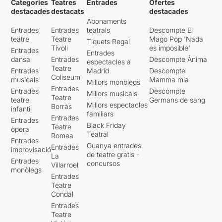
Categories
Teatres
Entrades
Ofertes
destacades
destacats
destacades
Abonaments
Entrades
Entrades
teatrals
Descompte El
teatre
Teatre
Mago Pop 'Nada
Tiquets Regal
Tívoli
es imposible'
Entrades
Entrades
dansa
Entrades
Descompte Ànima
espectacles a
Teatre
Entrades
Madrid
Descompte
Coliseum
musicals
Mamma mia
Millors monòlegs
Entrades
Entrades
Descompte
Millors musicals
Teatre
teatre
Germans de sang
Millors espectacles
Borràs
infantil
familiars
Entrades
Entrades
Black Friday
Teatre
òpera
Teatral
Romea
Entrades
Guanya entrades
Entrades
improvisació
de teatre gratis -
La
Entrades
concursos
Villarroel
monòlegs
Entrades
Teatre
Condal
Entrades
Teatre