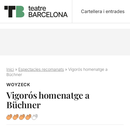
Cartellera i entrades
Inici
»
Espectacles recomanats
»
Vigorós homenatge a
Büchner
WOYZECK
Vigorós homenatge a
Büchner