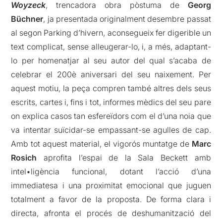
Woyzeck
, trencadora obra pòstuma de
Georg
Büchner
, ja presentada originalment desembre passat
al segon Parking d’hivern, aconsegueix fer digerible un
text complicat, sense alleugerar-lo, i, a més, adaptant-
lo per homenatjar al seu autor del qual s’acaba de
celebrar el 200è aniversari del seu naixement. Per
aquest motiu, la peça compren també altres dels seus
escrits, cartes i, fins i tot, informes mèdics del seu pare
on explica casos tan esfereïdors com el d’una noia que
va intentar suïcidar-se empassant-se agulles de cap.
Amb tot aquest material, el vigorós muntatge de
Marc
Rosich
aprofita l’espai de la Sala Beckett amb
intel•ligència funcional, dotant l’acció d’una
immediatesa i una proximitat emocional que juguen
totalment a favor de la proposta. De forma clara i
directa, afronta el procés de deshumanització del