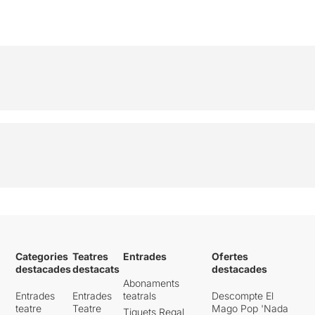
Categories
Teatres
Entrades
Ofertes
destacades
destacats
destacades
Abonaments
Entrades
Entrades
teatrals
Descompte El
teatre
Teatre
Mago Pop 'Nada
Tiquets Regal