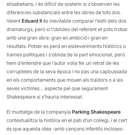
elisabetians, i és difícil de sostenir si s’observen les
diferències substancials entre les obres de tots dos.
Veient
Eduard II
és inevitable comparar l’estil dels dos
dramaturgs, però si t’oblides del referent et pots trobar
amb una gran obra: gran en ambició i gran en
resultats. Potser es perd en esdeveniments històrics o
trames polítiques i s’oblida de la part emocional, però
hem d’entendre que l’autor volia fer un retrat de les
corrupteles de la seva època i no pas una capbussada
en els comportaments que mouen als traïdors o a les
seves víctimes… aspecte pel que segurament
Shakespeare sí s’hauria interessat.
El muntatge de la companyia
Parking Shakespeare
contextualitza la història en el pati d’un col·legi, i el cert
és que aquesta idea -amb cançons infantils incloses-