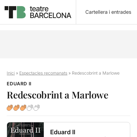
Cartellera i entrades
Inici
»
Espectacles recomanats
»
Redescobrint a Marlowe
EDUARD II
Redescobrint a Marlowe
Eduard II