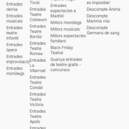
Tívoli
es imposible'
Entrades
Entrades
dansa
Entrades
Descompte Ànima
espectacles a
Teatre
Entrades
Madrid
Descompte
Coliseum
musicals
Mamma mia
Millors monòlegs
Entrades
Entrades
Descompte
Millors musicals
Teatre
teatre
Germans de sang
Millors espectacles
Borràs
infantil
familiars
Entrades
Entrades
Black Friday
Teatre
òpera
Teatral
Romea
Entrades
Guanya entrades
Entrades
improvisació
de teatre gratis -
La
Entrades
concursos
Villarroel
monòlegs
Entrades
Teatre
Condal
Entrades
Teatre
Victòria
Entrades
Teatre
Apolo
Entrades