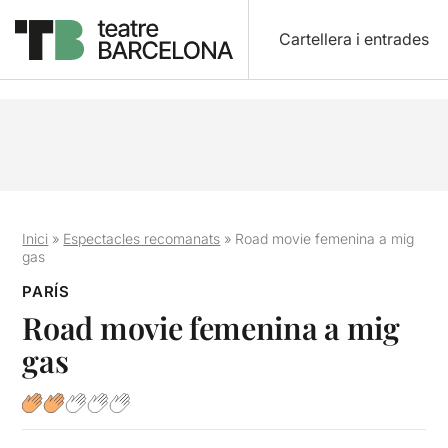
Cartellera i entrades
Inici
»
Espectacles recomanats
»
Road movie femenina a mig
gas
PARÍS
Road movie femenina a mig
gas