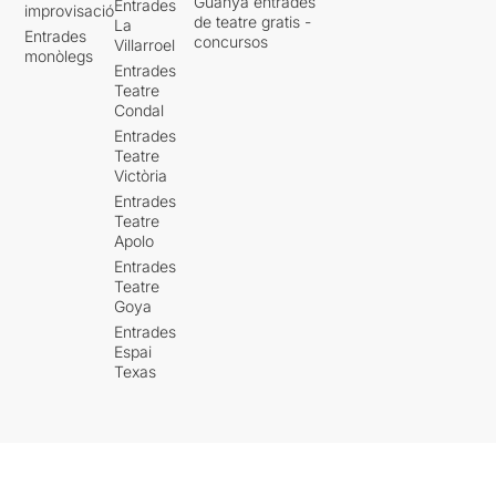
Guanya entrades
Entrades
improvisació
de teatre gratis -
La
Entrades
concursos
Villarroel
monòlegs
Entrades
Teatre
Condal
Entrades
Teatre
Victòria
Entrades
Teatre
Apolo
Entrades
Teatre
Goya
Entrades
Espai
Texas