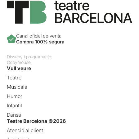
Canal oficial de venta
Compra 100% segura
Disseny i programació:
Copymouse
Vull veure
Teatre
Musicals
Humor
Infantil
Dansa
Teatre Barcelona ©2026
Atenció al client