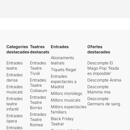
Categories
Teatres
Entrades
Ofertes
destacades
destacats
destacades
Abonaments
Entrades
Entrades
teatrals
Descompte El
teatre
Teatre
Mago Pop 'Nada
Tiquets Regal
Tívoli
es imposible'
Entrades
Entrades
dansa
Entrades
Descompte Ànima
espectacles a
Teatre
Entrades
Madrid
Descompte
Coliseum
musicals
Mamma mia
Millors monòlegs
Entrades
Entrades
Descompte
Millors musicals
Teatre
teatre
Germans de sang
Millors espectacles
Borràs
infantil
familiars
Entrades
Entrades
Black Friday
Teatre
òpera
Teatral
Romea
Entrades