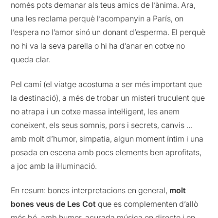
només pots demanar als teus amics de l’ànima. Ara,
una les reclama perquè l’acompanyin a París, on
l’espera no l’amor sinó un donant d’esperma. El perquè
no hi va la seva parella o hi ha d’anar en cotxe no
queda clar.
Pel camí (el viatge acostuma a ser més important que
la destinació), a més de trobar un misteri truculent que
no atrapa i un cotxe massa intel·ligent, les anem
coneixent, els seus somnis, pors i secrets, canvis …
amb molt d’humor, simpatia, algun moment íntim i una
posada en escena amb pocs elements ben aprofitats,
a joc amb la il·luminació.
En resum: bones interpretacions en general,
molt
bones veus de Les Cot
que es complementen d’allò
més bé, amb humor, acurada música en directe i on