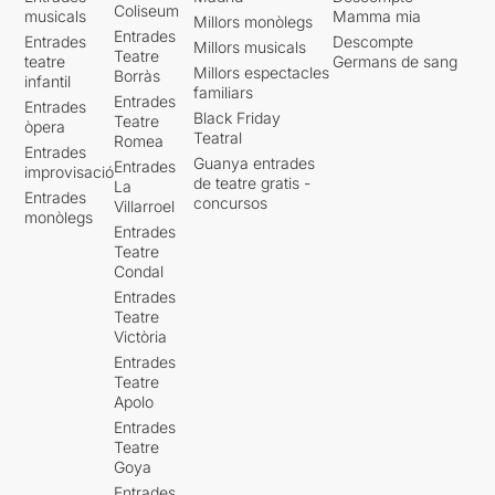
Coliseum
musicals
Mamma mia
Millors monòlegs
Entrades
Entrades
Descompte
Millors musicals
Teatre
teatre
Germans de sang
Millors espectacles
Borràs
infantil
familiars
Entrades
Entrades
Black Friday
Teatre
òpera
Teatral
Romea
Entrades
Guanya entrades
Entrades
improvisació
de teatre gratis -
La
Entrades
concursos
Villarroel
monòlegs
Entrades
Teatre
Condal
Entrades
Teatre
Victòria
Entrades
Teatre
Apolo
Entrades
Teatre
Goya
Entrades