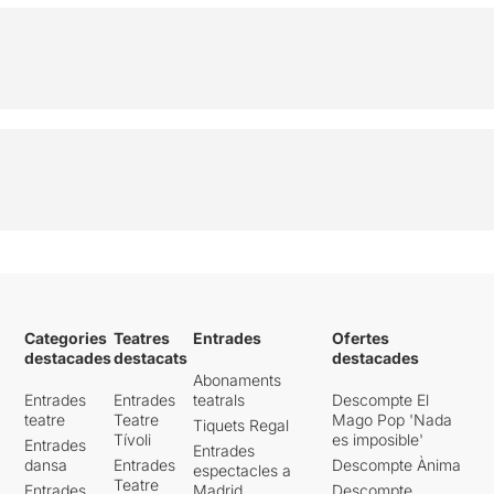
Categories
Teatres
Entrades
Ofertes
destacades
destacats
destacades
Abonaments
Entrades
Entrades
teatrals
Descompte El
teatre
Teatre
Mago Pop 'Nada
Tiquets Regal
Tívoli
es imposible'
Entrades
Entrades
dansa
Entrades
Descompte Ànima
espectacles a
Teatre
Entrades
Madrid
Descompte