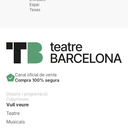
Espai
Texas
Canal oficial de venta
Compra 100% segura
Disseny i programació:
Copymouse
Vull veure
Teatre
Musicals