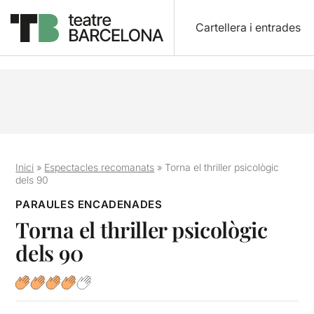
Cartellera i entrades
Inici
»
Espectacles recomanats
»
Torna el thriller psicològic
dels 90
PARAULES ENCADENADES
Torna el thriller psicològic
dels 90