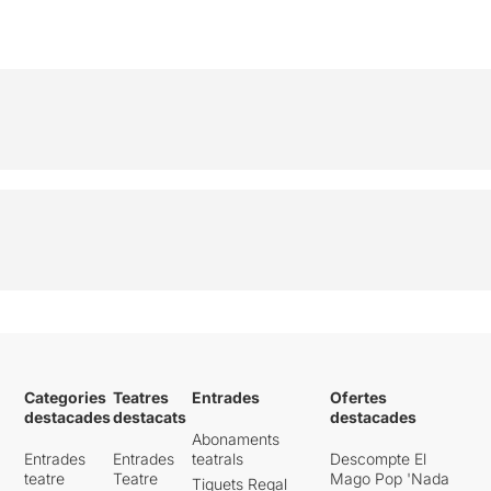
Categories
Teatres
Entrades
Ofertes
destacades
destacats
destacades
Abonaments
Entrades
Entrades
teatrals
Descompte El
teatre
Teatre
Mago Pop 'Nada
Tiquets Regal