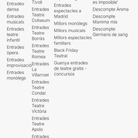
Tívoli
es imposible'
Entrades
Entrades
dansa
Entrades
Descompte Ànima
espectacles a
Teatre
Entrades
Madrid
Descompte
Coliseum
musicals
Mamma mia
Millors monòlegs
Entrades
Entrades
Descompte
Millors musicals
Teatre
teatre
Germans de sang
Millors espectacles
Borràs
infantil
familiars
Entrades
Entrades
Black Friday
Teatre
òpera
Teatral
Romea
Entrades
Guanya entrades
Entrades
improvisació
de teatre gratis -
La
Entrades
concursos
Villarroel
monòlegs
Entrades
Teatre
Condal
Entrades
Teatre
Victòria
Entrades
Teatre
Apolo
Entrades