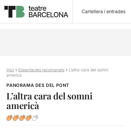
Cartellera i entrades
Inici
»
Espectacles recomanats
»
L’altra cara del somni
americà
PANORAMA DES DEL PONT
L’altra cara del somni
americà