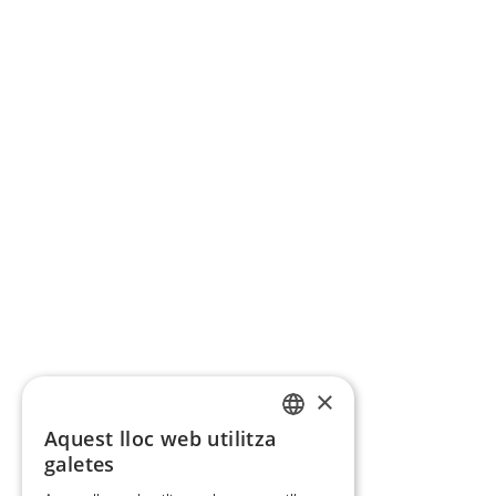
×
Aquest lloc web utilitza
CATALAN
galetes
SPANISH