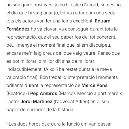
no són gaire positives, jo no hi estic d’acord; si més no,
el dia que hi vaig anar jo, tot va rodar com una seda,
tots els actors van fer una feina excel·lent.
Eduard
Fernández
ho va clavar, va aconseguir durant tota la
representació, que el seu paper fos del tot coherent,
bé…, menys el moment final que, si em disculpeu,
encara me’n faig creus del que vaig veure. Penso que
es pot millorar, o millor dit s’ha de millorar
indiscutiblement! (Això li ha restat punts a la meva
valoració final). Bon treball d’interpretació i moments
brillants durant la representació de
Mercè Pons
(Beatrice) i
Pep Ambròs
(Marco). Menció a part mereix
l’actor
Jordi Martínez
(l’advocat Alfieri) en el seu
paper de narrador de la història.
–Les dues hores que dura la funció em van passar