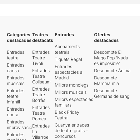
Categories
Teatres
Entrades
Ofertes
destacades
destacats
destacades
Abonaments
Entrades
Entrades
teatrals
Descompte El
teatre
Teatre
Mago Pop 'Nada
Tiquets Regal
Tívoli
es imposible'
Entrades
Entrades
dansa
Entrades
Descompte Ànima
espectacles a
Teatre
Entrades
Madrid
Descompte
Coliseum
musicals
Mamma mia
Millors monòlegs
Entrades
Entrades
Descompte
Millors musicals
Teatre
teatre
Germans de sang
Millors espectacles
Borràs
infantil
familiars
Entrades
Entrades
Black Friday
Teatre
òpera
Teatral
Romea
Entrades
Guanya entrades
Entrades
improvisació
de teatre gratis -
La
Entrades
concursos
Villarroel