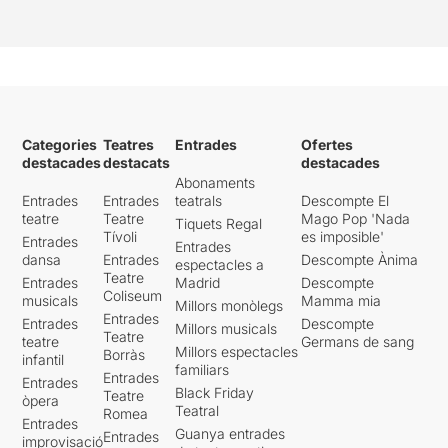
Categories
Teatres
Entrades
Ofertes
destacades
destacats
destacades
Abonaments
Entrades
Entrades
teatrals
Descompte El
teatre
Teatre
Mago Pop 'Nada
Tiquets Regal
Tívoli
es imposible'
Entrades
Entrades
dansa
Entrades
Descompte Ànima
espectacles a
Teatre
Entrades
Madrid
Descompte
Coliseum
musicals
Mamma mia
Millors monòlegs
Entrades
Entrades
Descompte
Millors musicals
Teatre
teatre
Germans de sang
Millors espectacles
Borràs
infantil
familiars
Entrades
Entrades
Black Friday
Teatre
òpera
Teatral
Romea
Entrades
Guanya entrades
Entrades
improvisació