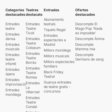
Categories
Teatres
Entrades
Ofertes
destacades
destacats
destacades
Abonaments
Entrades
Entrades
teatrals
Descompte El
teatre
Teatre
Mago Pop 'Nada
Tiquets Regal
Tívoli
es imposible'
Entrades
Entrades
dansa
Entrades
Descompte Ànima
espectacles a
Teatre
Entrades
Madrid
Descompte
Coliseum
musicals
Mamma mia
Millors monòlegs
Entrades
Entrades
Descompte
Millors musicals
Teatre
teatre
Germans de sang
Millors espectacles
Borràs
infantil
familiars
Entrades
Entrades
Black Friday
Teatre
òpera
Teatral
Romea
Entrades
Guanya entrades
Entrades
improvisació
de teatre gratis -
La
Entrades
concursos
Villarroel
monòlegs
Entrades
Teatre
Condal