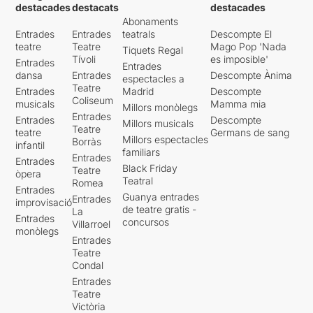
destacades
destacats
destacades
Abonaments
Entrades
Entrades
teatrals
Descompte El
teatre
Teatre
Mago Pop 'Nada
Tiquets Regal
Tívoli
es imposible'
Entrades
Entrades
dansa
Entrades
Descompte Ànima
espectacles a
Teatre
Entrades
Madrid
Descompte
Coliseum
musicals
Mamma mia
Millors monòlegs
Entrades
Entrades
Descompte
Millors musicals
Teatre
teatre
Germans de sang
Millors espectacles
Borràs
infantil
familiars
Entrades
Entrades
Black Friday
Teatre
òpera
Teatral
Romea
Entrades
Guanya entrades
Entrades
improvisació
de teatre gratis -
La
Entrades
concursos
Villarroel
monòlegs
Entrades
Teatre
Condal
Entrades
Teatre
Victòria