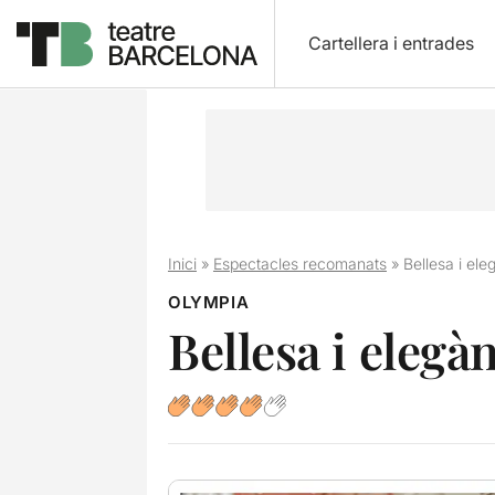
Cartellera i entrades
Inici
»
Espectacles recomanats
»
Bellesa i eleg
OLYMPIA
Bellesa i elegàn