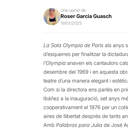
Una opinió de
Roser Garcia Guasch
19/01/2025
La Sala Olympia de París
als anys s
d’esquerres per finalitzar la dictad
l’Olympia
anaven els cantautors catal
desembre del 1969 i en aquesta ob
teatre d’una manera elegant i estèti
Com si la directora ens parlés en pr
Ibáñez a la inauguració, set anys mé
cooperativament el 1976 per un col·le
aires de llibertat després de tants a
Amb
Palabras para Julia
de José Agu