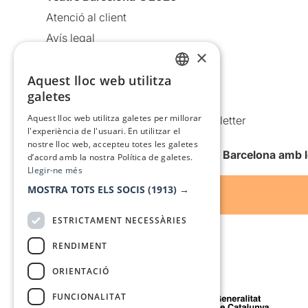
Atenció al client
Avís legal
×
Política de privacitat
Política de cookies
Aquest lloc web utilitza
CATALAN
galetes
Condicions d’ús
SPANISH
Aquest lloc web utilitza galetes per millorar
Comunicacions comercials i Newsletter
l'experiència de l'usuari. En utilitzar el
Anuncia’t
nostre lloc web, accepteu totes les galetes
Vull rebre la newsletter de Teatre Barcelona amb 
d’acord amb la nostra Política de galetes.
Llegir-ne més
MOSTRA TOTS ELS SOCIS
(1913) →
ESTRICTAMENT NECESSÀRIES
RENDIMENT
ORIENTACIÓ
Amb el suport de
FUNCIONALITAT