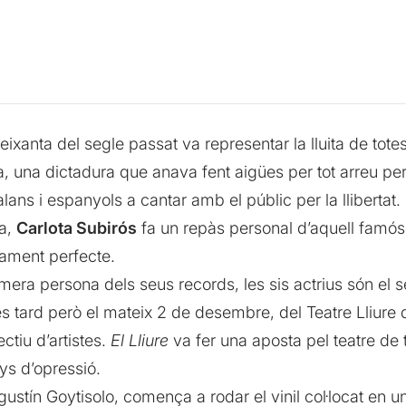
eixanta del segle passat va representar la lluita de totes
ura, una dictadura que anava fent aigües per tot arreu p
ans i espanyols a cantar amb el públic per la llibertat.
ra,
Carlota Subirós
fa un repàs personal d’aquell famós 
cament perfecte.
imera persona dels seus records, les sis actrius són el 
s tard però el mateix 2 de desembre, del Teatre Lliure 
ctiu d’artistes.
El Lliure
va fer una aposta pel teatre de t
nys d’opressió.
stín Goytisolo, comença a rodar el vinil col·locat en u