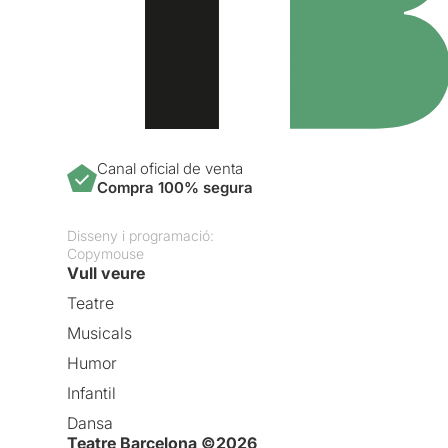
Canal oficial de venta
Compra 100% segura
Disseny i programació:
Copymouse
Vull veure
Teatre
Musicals
Humor
Infantil
Dansa
Teatre Barcelona ©2026