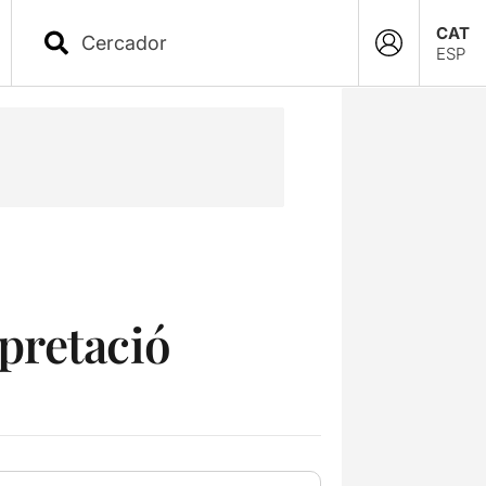
CAT
ESP
rpretació