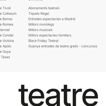
e Tívoli
Abonaments teatrals
re Coliseum
Tiquets Regal
e Borràs
Entrades espectacles a Madrid
re Romea
Millors monòlegs
larroel
Millors musicals
re Condal
Millors espectacles familiars
e Victòria
Black Friday Teatral
e Apolo
Guanya entrades de teatre gratis - concursos
re Goya
i Texas