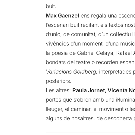
buit.
Max Gaenzel
ens regala una escenog
l’escenari buit recitant els textos no
d’unió, de comunitat, d’un col·lectiu 
vivències d’un moment, d’una música
la poesia de Gabriel Celaya, Rafael 
bondats del teatre o recorden escens 
Variacions Goldberg,
interpretades 
posteriors.
Les altres:
Paula Jornet, Vicenta Nd
portes que s’obren amb una il·luminac
lleuger, el caminar, el moviment o l
alguns de nosaltres, de descoberta per