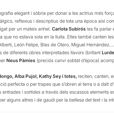
rafia elegant i sòbria per donar a les actrius més força
stàlgics, reflexius i descriptius de tota una època així co
lligat per un mateix anhel.
Carlota Subirós
les fa parlar
 que no estava sola en la lluita. Elles també canten le
Alberti, León Felipe, Blas de Otero, Miguel Hernández…
de diferents obres interpretades llavors (brillant
Lurde
per
Neus Pàmies
(preciós canvi sobtat d’època) acom
ongo, Alba Pujol, Kathy Sey i totes,
reciten, canten, e
ió perfecta o per trapes que s’obren al terra o a dalt d’u
es entrades i sortides a través dels escassos elements 
 alguns altres i de gaudi per la bellesa del text i la int