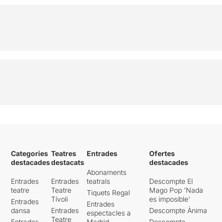
Categories
Teatres
Entrades
Ofertes
destacades
destacats
destacades
Abonaments
Entrades
Entrades
teatrals
Descompte El
teatre
Teatre
Mago Pop 'Nada
Tiquets Regal
Tívoli
es imposible'
Entrades
Entrades
dansa
Entrades
Descompte Ànima
espectacles a
Teatre
Entrades
Madrid
Descompte