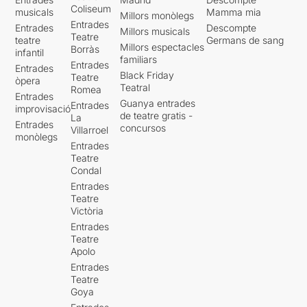
Coliseum
musicals
Mamma mia
Millors monòlegs
Entrades
Entrades
Descompte
Millors musicals
Teatre
teatre
Germans de sang
Millors espectacles
Borràs
infantil
familiars
Entrades
Entrades
Black Friday
Teatre
òpera
Teatral
Romea
Entrades
Guanya entrades
Entrades
improvisació
de teatre gratis -
La
Entrades
concursos
Villarroel
monòlegs
Entrades
Teatre
Condal
Entrades
Teatre
Victòria
Entrades
Teatre
Apolo
Entrades
Teatre
Goya