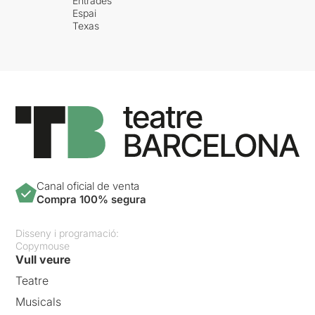
Entrades
Espai
Texas
Canal oficial de venta
Compra 100% segura
Disseny i programació:
Copymouse
Vull veure
Teatre
Musicals