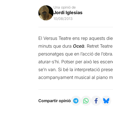
Una opinió de
Jordi Iglesias
10/08/2013
El Versus Teatre ens rep aquests d
minuts que dura
Oceà
. Retret Teat
personatges que en l’acció de l’obr
aturar-s’hi. Potser per això les esce
se’n van. Si bé la interpretació pres
acompanyament musical al piano mol
Compartir opinió