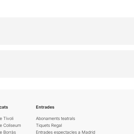
cats
Entrades
e Tívoli
Abonaments teatrals
re Coliseum
Tiquets Regal
e Borràs
Entrades espectacles a Madrid