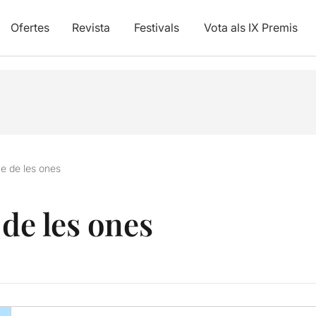
Ofertes
Revista
Festivals
Vota als IX Premis
me de les ones
 de les ones