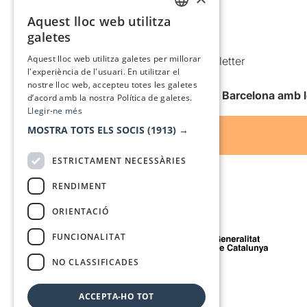
Aquest lloc web utilitza
Política de cookies
CATALAN
galetes
Condicions d’ús
SPANISH
Aquest lloc web utilitza galetes per millorar
Comunicacions comercials i Newsletter
l'experiència de l'usuari. En utilitzar el
Anuncia’t
nostre lloc web, accepteu totes les galetes
Vull rebre la newsletter de Teatre Barcelona amb 
d’acord amb la nostra Política de galetes.
Llegir-ne més
MOSTRA TOTS ELS SOCIS
(1913) →
ESTRICTAMENT NECESSÀRIES
RENDIMENT
ORIENTACIÓ
Amb el suport de
FUNCIONALITAT
NO CLASSIFICADES
Mitjà de comunicació associat a
ACCEPTA-HO TOT