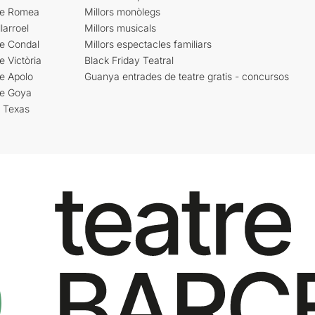
re Romea
Millors monòlegs
larroel
Millors musicals
re Condal
Millors espectacles familiars
e Victòria
Black Friday Teatral
e Apolo
Guanya entrades de teatre gratis - concursos
re Goya
i Texas