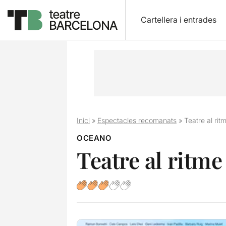
Cartellera i entrades
Inici
»
Espectacles recomanats
»
Teatre al rit
OCEANO
Teatre al ritme