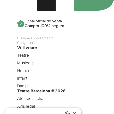
Canal oficial de venta
Compra 100% segura
Disseny i programació:
Copymouse
Vull veure
Teatre
Musicals
Humor
Infantil
Dansa
Teatre Barcelona ©2026
Atenció al client
Avís legal
×
Política de privacitat