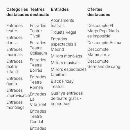
Categories
Teatres
Entrades
Ofertes
destacades
destacats
destacades
Abonaments
Entrades
Entrades
teatrals
Descompte El
teatre
Teatre
Mago Pop 'Nada
Tiquets Regal
Tívoli
es imposible'
Entrades
Entrades
dansa
Entrades
Descompte Ànima
espectacles a
Teatre
Entrades
Madrid
Descompte
Coliseum
musicals
Mamma mia
Millors monòlegs
Entrades
Entrades
Descompte
Millors musicals
Teatre
teatre
Germans de sang
Millors espectacles
Borràs
infantil
familiars
Entrades
Entrades
Black Friday
Teatre
òpera
Teatral
Romea
Entrades
Guanya entrades
Entrades
improvisació
de teatre gratis -
La
Entrades
concursos
Villarroel
monòlegs
Entrades
Teatre
Condal
Entrades