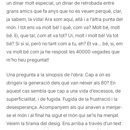
un dinar molt especial, un dinar de retrobada entre
grans amics que fa anys que no es veuen perquè, clar,
ja sabem, la vida! Ara som aquí, allà i a l’altra punta del
món. I tot ens va molt bé! I què, com va? Molt bé, molt
bé. Ei, que tal, com et va tot? Ui, molt i molt bé! Va tot
bé? Si si si, però no tant com a tu, eh? Et va… bé, si, em
va molt bé com ja he respost les 40000 vegades que
m’ho heu preguntat!
Una pregunta a la sinopsis de l’obra: Cap a on es
dirigeix la generació dels que van néixer als 80? En
aquest cas sembla que cap a una vida d’excessos, de
superficialitat, i de fugida. Fugida de la frustració i la
desesperança. Acompanyem als qui anaven a menjar-
se el món i al final ha sigut el món qui se’ls ha menjat.
Veiem la tirania del desig. Ens arriba a través d’un text