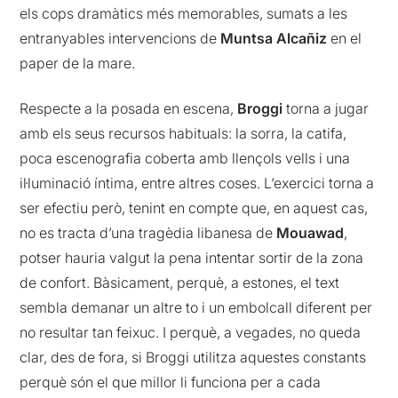
els cops dramàtics més memorables, sumats a les
entranyables intervencions de
Muntsa Alcañiz
en el
paper de la mare.
Respecte a la posada en escena,
Broggi
torna a jugar
amb els seus recursos habituals: la sorra, la catifa,
poca escenografia coberta amb llençols vells i una
il·luminació íntima, entre altres coses. L’exercici torna a
ser efectiu però, tenint en compte que, en aquest cas,
no es tracta d’una tragèdia libanesa de
Mouawad
,
potser hauria valgut la pena intentar sortir de la zona
de confort. Bàsicament, perquè, a estones, el text
sembla demanar un altre to i un embolcall diferent per
no resultar tan feixuc. I perquè, a vegades, no queda
clar, des de fora, si Broggi utilitza aquestes constants
perquè són el que millor li funciona per a cada