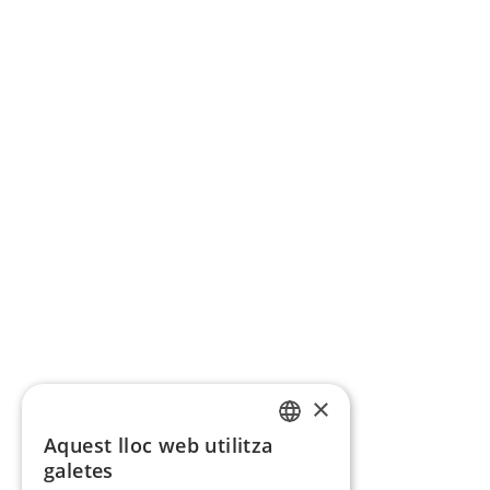
×
Aquest lloc web utilitza
CATALAN
galetes
SPANISH