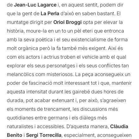
de
Jean-Luc Lagarce
i, en aquest sentit, podem dir
que la gent de
La Perla
d’això en saben bastant. El
muntatge dirigit per
Oriol Broggi
opta per elevar la
història, moure-la en un to un pèl eteri que entronca
amb la seva poètica i el seu existencialisme de forma
molt orgànica però la fa també més exigent. Així és
com els actors i actrius troben el vehicle amb el qual
explorar els seus personatges i els seus conflictes tan
melancòlics com misteriosos. La peça aconsegueix un
poder de fascinació molt interessant tot i que, mantenir
aquesta intensitat durant les gairebé dues hores de
durada, pot acabar extenuant i, per això, s’agraeixen
els moments de trencament, les discussions més
quotidianes entre germans i els diàlegs més
naturalistes i accessibles. D’aquesta manera,
Clàudia
Benito
i
Sergi Torrecilla
, especialment, aconsegueixen