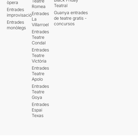
Teatre
òpera
Teatral
Romea
Entrades
Guanya entrades
Entrades
improvisació
de teatre gratis -
La
Entrades
concursos
Villarroel
monòlegs
Entrades
Teatre
Condal
Entrades
Teatre
Victòria
Entrades
Teatre
Apolo
Entrades
Teatre
Goya
Entrades
Espai
Texas