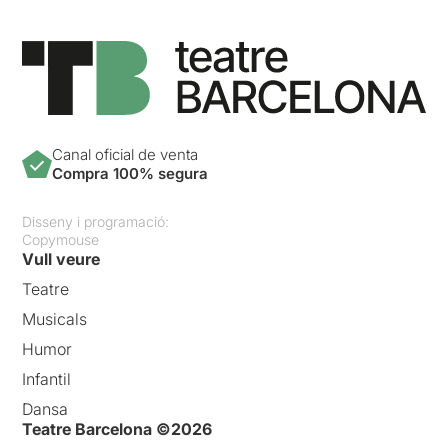
Canal oficial de venta
Compra 100% segura
Disseny i programació:
Copymouse
Vull veure
Teatre
Musicals
Humor
Infantil
Dansa
Teatre Barcelona ©2026