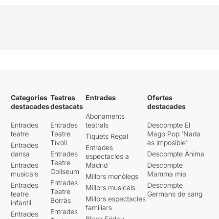
Categories
Teatres
Entrades
Ofertes
destacades
destacats
destacades
Abonaments
Entrades
Entrades
teatrals
Descompte El
teatre
Teatre
Mago Pop 'Nada
Tiquets Regal
Tívoli
es imposible'
Entrades
Entrades
dansa
Entrades
Descompte Ànima
espectacles a
Teatre
Entrades
Madrid
Descompte
Coliseum
musicals
Mamma mia
Millors monòlegs
Entrades
Entrades
Descompte
Millors musicals
Teatre
teatre
Germans de sang
Millors espectacles
Borràs
infantil
familiars
Entrades
Entrades
Black Friday