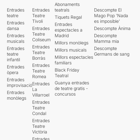
Abonaments
Entrades
Entrades
teatrals
Descompte El
teatre
Teatre
Mago Pop 'Nada
Tiquets Regal
Tívoli
es imposible'
Entrades
Entrades
dansa
Entrades
Descompte Ànima
espectacles a
Teatre
Entrades
Madrid
Descompte
Coliseum
musicals
Mamma mia
Millors monòlegs
Entrades
Entrades
Descompte
Millors musicals
Teatre
teatre
Germans de sang
Millors espectacles
Borràs
infantil
familiars
Entrades
Entrades
Black Friday
Teatre
òpera
Teatral
Romea
Entrades
Guanya entrades
Entrades
improvisació
de teatre gratis -
La
Entrades
concursos
Villarroel
monòlegs
Entrades
Teatre
Condal
Entrades
Teatre
Victòria
Entrades