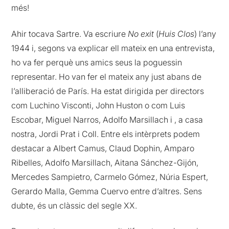
més!
Ahir tocava Sartre. Va escriure
No exit
(
Huis Clos
) l’any
1944 i, segons va explicar ell mateix en una entrevista,
ho va fer perquè uns amics seus la poguessin
representar. Ho van fer el mateix any just abans de
l’alliberació de París. Ha estat dirigida per directors
com Luchino Visconti, John Huston o com Luis
Escobar, Miguel Narros, Adolfo Marsillach i , a casa
nostra, Jordi Prat i Coll. Entre els intèrprets podem
destacar a Albert Camus, Claud Dophin, Amparo
Ribelles, Adolfo Marsillach, Aitana Sánchez-Gijón,
Mercedes Sampietro, Carmelo Gómez, Núria Espert,
Gerardo Malla, Gemma Cuervo entre d’altres. Sens
dubte, és un clàssic del segle XX.