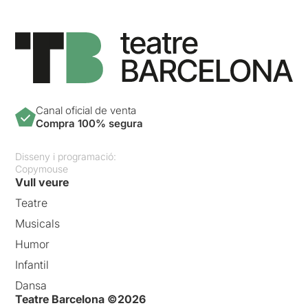
Canal oficial de venta
Compra 100% segura
Disseny i programació:
Copymouse
Vull veure
Teatre
Musicals
Humor
Infantil
Dansa
Teatre Barcelona ©2026