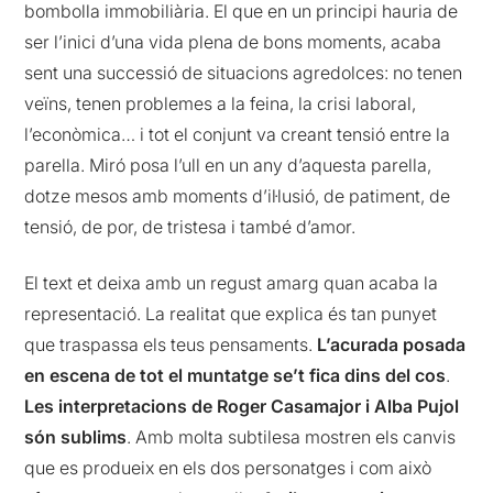
bombolla immobiliària. El que en un principi hauria de
ser l’inici d’una vida plena de bons moments, acaba
sent una successió de situacions agredolces: no tenen
veïns, tenen problemes a la feina, la crisi laboral,
l’econòmica… i tot el conjunt va creant tensió entre la
parella. Miró posa l’ull en un any d’aquesta parella,
dotze mesos amb moments d’il·lusió, de patiment, de
tensió, de por, de tristesa i també d’amor.
El text et deixa amb un regust amarg quan acaba la
representació. La realitat que explica és tan punyet
que traspassa els teus pensaments.
L’acurada posada
en escena de tot el muntatge se’t fica dins del cos
.
Les interpretacions de Roger Casamajor i Alba Pujol
són sublims
. Amb molta subtilesa mostren els canvis
que es produeix en els dos personatges i com això