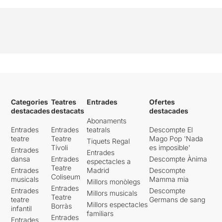
Categories
Teatres
Entrades
Ofertes
destacades
destacats
destacades
Abonaments
Entrades
Entrades
teatrals
Descompte El
teatre
Teatre
Mago Pop 'Nada
Tiquets Regal
Tívoli
es imposible'
Entrades
Entrades
dansa
Entrades
Descompte Ànima
espectacles a
Teatre
Entrades
Madrid
Descompte
Coliseum
musicals
Mamma mia
Millors monòlegs
Entrades
Entrades
Descompte
Millors musicals
Teatre
teatre
Germans de sang
Millors espectacles
Borràs
infantil
familiars
Entrades
Entrades