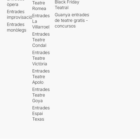
Black Friday
Teatre
òpera
Teatral
Romea
Entrades
Guanya entrades
Entrades
improvisació
de teatre gratis -
La
Entrades
concursos
Villarroel
monòlegs
Entrades
Teatre
Condal
Entrades
Teatre
Victòria
Entrades
Teatre
Apolo
Entrades
Teatre
Goya
Entrades
Espai
Texas