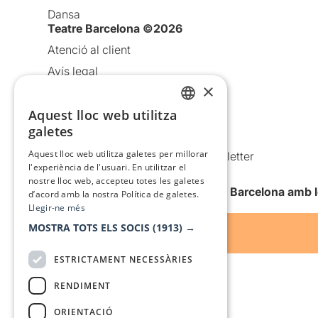
Dansa
Teatre Barcelona ©2026
Atenció al client
Avís legal
×
Política de privacitat
Aquest lloc web utilitza
Política de cookies
CATALAN
galetes
Condicions d’ús
SPANISH
Aquest lloc web utilitza galetes per millorar
Comunicacions comercials i Newsletter
l'experiència de l'usuari. En utilitzar el
Anuncia’t
nostre lloc web, accepteu totes les galetes
Vull rebre la newsletter de Teatre Barcelona amb 
d’acord amb la nostra Política de galetes.
Llegir-ne més
MOSTRA TOTS ELS SOCIS
(1913) →
ESTRICTAMENT NECESSÀRIES
RENDIMENT
ORIENTACIÓ