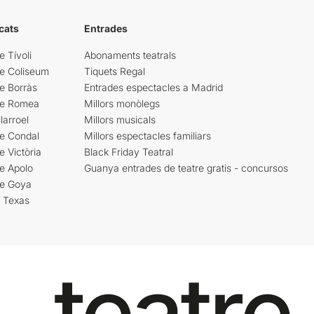
cats
Entrades
e Tívoli
Abonaments teatrals
re Coliseum
Tiquets Regal
e Borràs
Entrades espectacles a Madrid
re Romea
Millors monòlegs
larroel
Millors musicals
re Condal
Millors espectacles familiars
e Victòria
Black Friday Teatral
e Apolo
Guanya entrades de teatre gratis - concursos
re Goya
i Texas