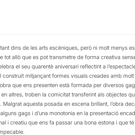
ant dins de les arts escèniques, però ni molt menys es t
tot allò que es pot transmetre de forma creativa sense u
bra el seu quarentè aniversari reflectint a l’espectacle
l construït mitjançant formes visuals creades amb molt 
L’obra que ens presenten està formada per diversos gag
, en altres, troben la comicitat transferint als objectes 
s. Malgrat aquesta posada en escena brillant, l’obra de
en alguns gags i d’una monotonia en la presentació encad
nal i creatiu que ens fa passar una bona estona i que 
impecable.