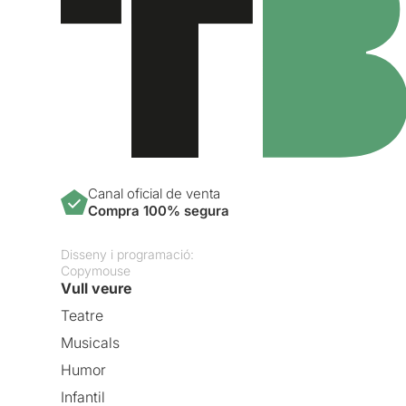
Canal oficial de venta
Compra 100% segura
Disseny i programació:
Copymouse
Vull veure
Teatre
Musicals
Humor
Infantil