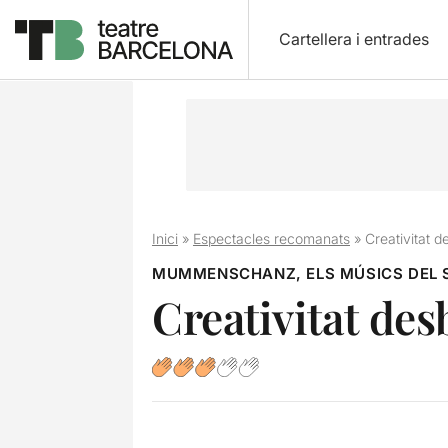
Cartellera i entrades
Inici
»
Espectacles recomanats
»
Creativitat d
MUMMENSCHANZ, ELS MÚSICS DEL S
Creativitat de