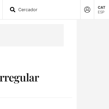
CAT
ESP
rregular