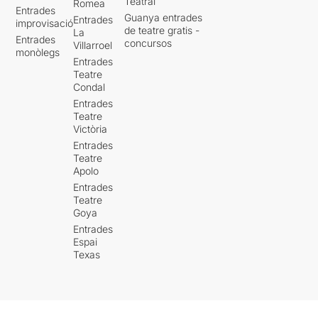
Teatral
Romea
Entrades
Guanya entrades
Entrades
improvisació
de teatre gratis -
La
Entrades
concursos
Villarroel
monòlegs
Entrades
Teatre
Condal
Entrades
Teatre
Victòria
Entrades
Teatre
Apolo
Entrades
Teatre
Goya
Entrades
Espai
Texas