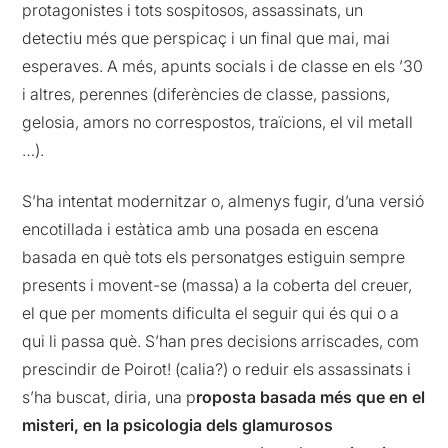
protagonistes i tots sospitosos, assassinats, un
detectiu més que perspicaç i un final que mai, mai
esperaves. A més, apunts socials i de classe en els ’30
i altres, perennes (diferències de classe, passions,
gelosia, amors no correspostos, traïcions, el vil metall
…).
S’ha intentat modernitzar o, almenys fugir, d’una versió
encotillada i estàtica amb una posada en escena
basada en què tots els personatges estiguin sempre
presents i movent-se (massa) a la coberta del creuer,
el que per moments dificulta el seguir qui és qui o a
qui li passa què. S’han pres decisions arriscades, com
prescindir de Poirot! (calia?) o reduir els assassinats i
s’ha buscat, diria, una p
roposta basada més que en el
misteri, en la psicologia dels glamurosos