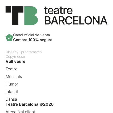
Canal oficial de venta
Compra 100% segura
Disseny i programació:
Copymouse
Vull veure
Teatre
Musicals
Humor
Infantil
Dansa
Teatre Barcelona ©2026
Atenció al client