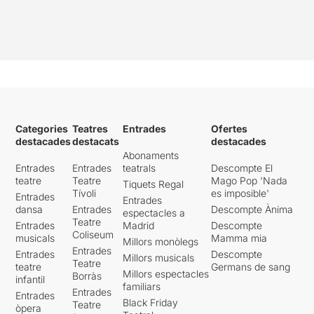
Categories
Teatres
Entrades
Ofertes
destacades
destacats
destacades
Abonaments
Entrades
Entrades
teatrals
Descompte El
teatre
Teatre
Mago Pop 'Nada
Tiquets Regal
Tívoli
es imposible'
Entrades
Entrades
dansa
Entrades
Descompte Ànima
espectacles a
Teatre
Entrades
Madrid
Descompte
Coliseum
musicals
Mamma mia
Millors monòlegs
Entrades
Entrades
Descompte
Millors musicals
Teatre
teatre
Germans de sang
Millors espectacles
Borràs
infantil
familiars
Entrades
Entrades
Black Friday
Teatre
òpera