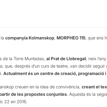
 la
companyia Kolmanskop
,
MORPHEO 115
, que ens 
fes de la Torre Muntadas,
al Prat de Llobregat
, neix l’an
lera, que, després d’un curs de teatre, van decidir seguir
6.
Actualment és un centre de creació, programació i
manskop creuen en la idea de convivència,
creant el text
partir de les propostes conjuntes
. Aquesta és la seg
ic 22 en 2016.