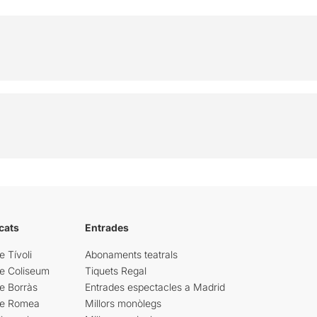
cats
Entrades
e Tívoli
Abonaments teatrals
re Coliseum
Tiquets Regal
e Borràs
Entrades espectacles a Madrid
re Romea
Millors monòlegs