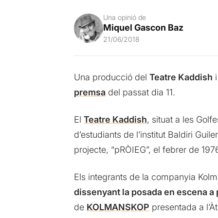
Una opinió de
Miquel Gascon Baz
21/06/2018
Una producció del
Teatre Kaddish
i
premsa
del passat dia 11.
El
Teatre Kaddish
, situat a les Gol
d’estudiants de l’institut Baldiri Gui
projecte, “pRÒIEG”, el febrer de 197
Els integrants de la companyia Kol
dissenyant la posada en escena a 
de
KOLMANSKOP
presentada a l’Àt