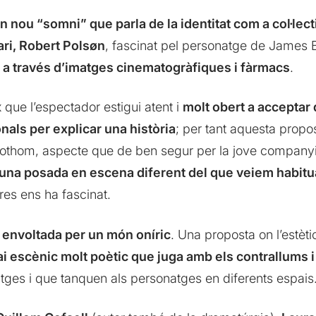
n nou “somni” que parla de la identitat com a col·lecti
ri, Robert Polsøn
, fascinat pel personatge de James
 a través d’imatges cinematogràfiques i fàrmacs
.
 que l’espectador estigui atent i
molt obert a acceptar q
als per explicar una història
; per tant aquesta propo
othom, aspecte que de ben segur per la jove companyia 
 d’una posada en escena diferent del que veiem habit
res ens ha fascinat.
envoltada per un món oníric
. Una proposta on l’estèti
i escènic molt poètic que juga amb els contrallums i 
matges i que tanquen als personatges en diferents espais