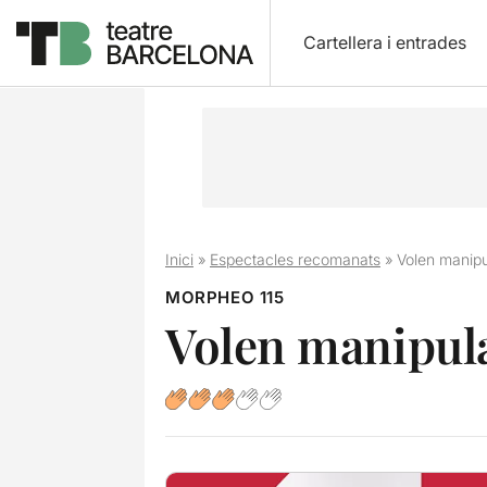
Cartellera i entrades
Inici
»
Espectacles recomanats
»
Volen manipu
MORPHEO 115
Volen manipula