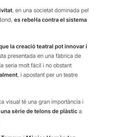
vitat
, en una societat dominada pel
 Bond,
es rebel·la contra el sistema
ue la creació teatral pot innovar i
sta presentada en una fàbrica de
seria molt fàcil i no obstant
ualment
, i apostant per un teatre
ca visual té una gran importància i
una sèrie de telons de plàstic
a
.