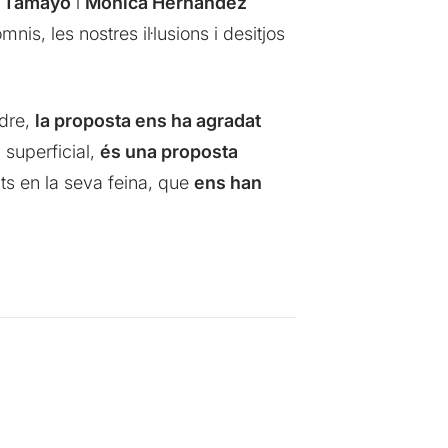
a Tamayo
i
Mònica Hernàndez
is, les nostres il·lusions i desitjos
rdre,
la proposta ens ha agradat
superficial,
és una proposta
ts en la seva feina, que
ens han