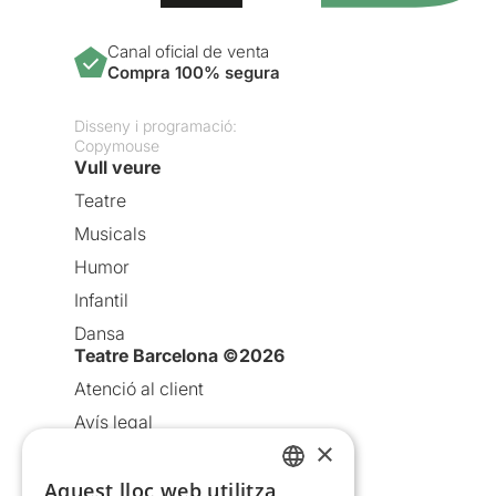
Canal oficial de venta
Compra 100% segura
Disseny i programació:
Copymouse
Vull veure
Teatre
Musicals
Humor
Infantil
Dansa
Teatre Barcelona ©2026
Atenció al client
Avís legal
×
Política de privacitat
Política de cookies
Aquest lloc web utilitza