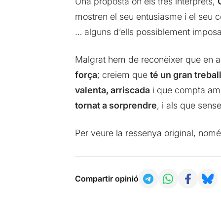
Una proposta on els tres intèrprets,
mostren el seu entusiasme i el seu co
… alguns d’ells possiblement imposa
Malgrat hem de reconèixer que en a
força
; creiem que
té un gran trebal
valenta, arriscada
i que compta amb 
tornat a sorprendre
, i als que sens
Per veure la ressenya original, nomé
Compartir opinió