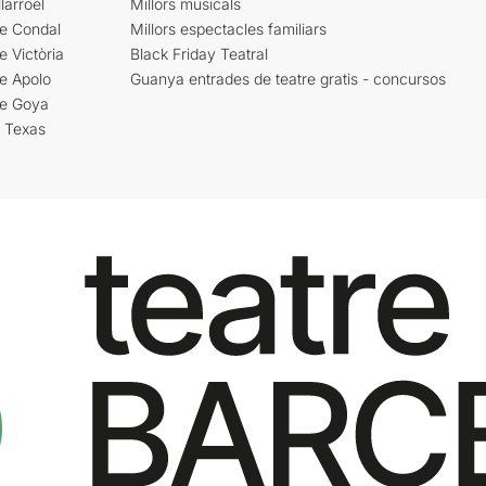
larroel
Millors musicals
re Condal
Millors espectacles familiars
e Victòria
Black Friday Teatral
e Apolo
Guanya entrades de teatre gratis - concursos
re Goya
i Texas