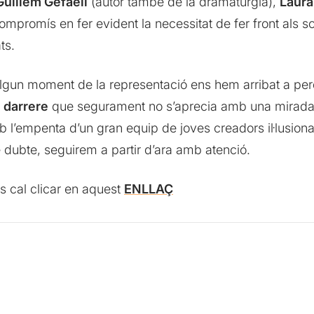
Guillem Gefaell
(autor també de la dramatúrgia),
Laur
mpromís en fer evident la necessitat de fer front als somn
ts.
lgun moment de la representació ens hem arribat a pe
l darrere
que segurament no s’aprecia amb una mirada 
l’empenta d’un gran equip de joves creadors il·lusiona
e dubte, seguirem a partir d’ara amb atenció.
s cal clicar en aquest
ENLLAÇ