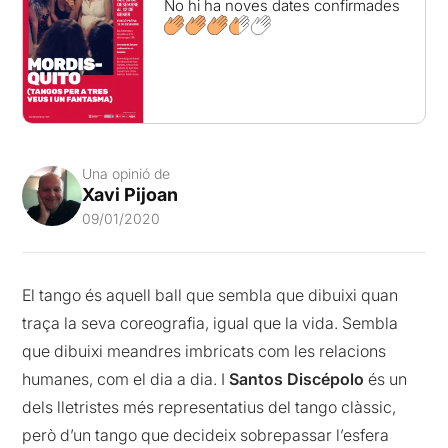
No hi ha noves dates confirmades
Una opinió de
Xavi Pijoan
09/01/2020
El tango és aquell ball que sembla que dibuixi quan
traça la seva coreografia, igual que la vida. Sembla
que dibuixi meandres imbricats com les relacions
humanes, com el dia a dia. I
Santos Discépolo
és un
dels lletristes més representatius del tango clàssic,
però d’un tango que decideix sobrepassar l’esfera