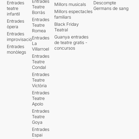
Entrades
Entrades
Descompte
Millors musicals
Teatre
teatre
Germans de sang
Millors espectacles
Borràs
infantil
familiars
Entrades
Entrades
Black Friday
Teatre
òpera
Teatral
Romea
Entrades
Guanya entrades
Entrades
improvisació
de teatre gratis -
La
Entrades
concursos
Villarroel
monòlegs
Entrades
Teatre
Condal
Entrades
Teatre
Victòria
Entrades
Teatre
Apolo
Entrades
Teatre
Goya
Entrades
Espai