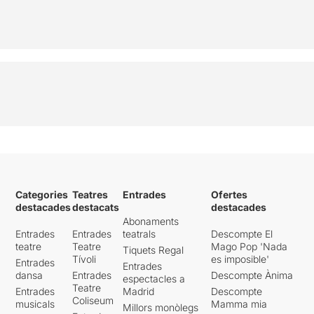
Categories
Teatres
Entrades
Ofertes
destacades
destacats
destacades
Abonaments
Entrades
Entrades
teatrals
Descompte El
teatre
Teatre
Mago Pop 'Nada
Tiquets Regal
Tívoli
es imposible'
Entrades
Entrades
dansa
Entrades
Descompte Ànima
espectacles a
Teatre
Entrades
Madrid
Descompte
Coliseum
musicals
Mamma mia
Millors monòlegs