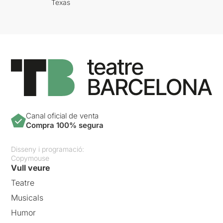
Texas
Canal oficial de venta
Compra 100% segura
Disseny i programació:
Copymouse
Vull veure
Teatre
Musicals
Humor