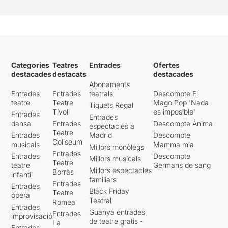
Categories
Teatres
Entrades
Ofertes
destacades
destacats
destacades
Abonaments
Entrades
Entrades
teatrals
Descompte El
teatre
Teatre
Mago Pop 'Nada
Tiquets Regal
Tívoli
es imposible'
Entrades
Entrades
dansa
Entrades
Descompte Ànima
espectacles a
Teatre
Entrades
Madrid
Descompte
Coliseum
musicals
Mamma mia
Millors monòlegs
Entrades
Entrades
Descompte
Millors musicals
Teatre
teatre
Germans de sang
Millors espectacles
Borràs
infantil
familiars
Entrades
Entrades
Black Friday
Teatre
òpera
Teatral
Romea
Entrades
Guanya entrades
Entrades
improvisació
de teatre gratis -
La
Entrades