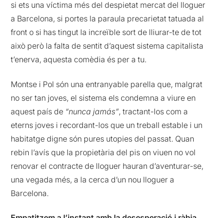
si ets una víctima més del despietat mercat del lloguer
a Barcelona, si portes la paraula precarietat tatuada al
front o si has tingut la increïble sort de lliurar-te de tot
això però la falta de sentit d’aquest sistema capitalista
t’enerva, aquesta comèdia és per a tu.
Montse i Pol són una entranyable parella que, malgrat
no ser tan joves, el sistema els condemna a viure en
aquest país de
“nunca jamás”
, tractant-los com a
eterns joves i recordant-los que un treball estable i un
habitatge digne són pures utopies del passat. Quan
rebin l’avís que la propietària del pis on viuen no vol
renovar el contracte de lloguer hauran d’aventurar-se,
una vegada més, a la cerca d’un nou lloguer a
Barcelona.
Empatitzem a l’instant amb la desesperació i ràbia