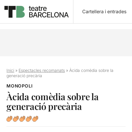
Cartellera i entrades
Inici
»
Espectacles recomanats
»
Àcida comèdia sobre la
generació precària
MONOPOLI
Àcida comèdia sobre la
generació precària