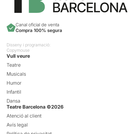
Canal oficial de venta
Compra 100% segura
Disseny i programació:
Copymouse
Vull veure
Teatre
Musicals
Humor
Infantil
Dansa
Teatre Barcelona ©2026
Atenció al client
Avís legal
Política de privacitat